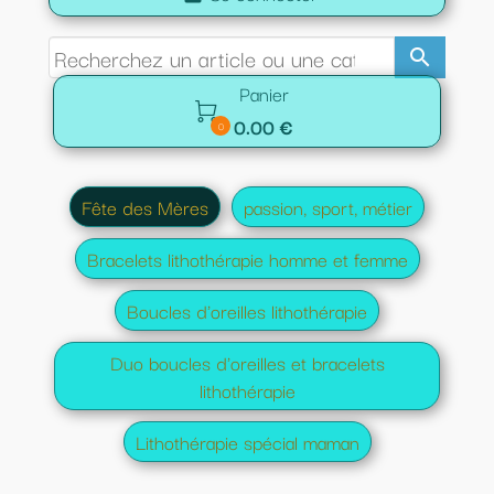
search
Panier

0.00 €
0
Fête des Mères
passion, sport, métier
Bracelets lithothérapie homme et femme
Boucles d'oreilles lithothérapie
Duo boucles d'oreilles et bracelets
lithothérapie
Lithothérapie spécial maman