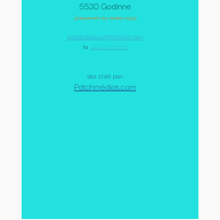
5530 Godinne
(uniquement sur rendez-vous)
lesptitsbidous@hotmail.com
Tel
:
+32 477 47 05 17
site créé par:
Patchmédias.com