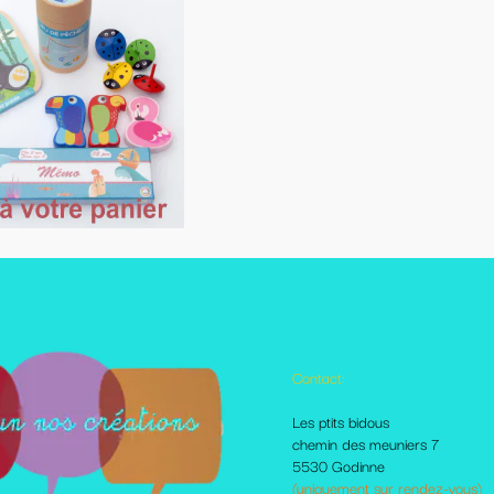
Contact:
Autres pages disponibles
Les ptits bidous
Foire aux questions
chemin des meuniers 7
Le Blog
5530 Godinne
Les livraisons et paiement
(uniquement sur rendez-vous)
Mes amis sur le net