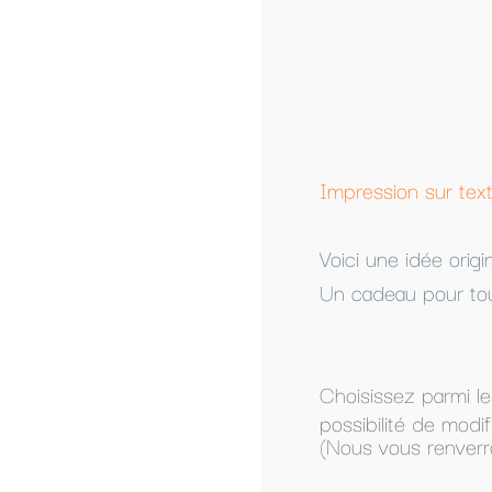
Qua
-
Impression sur textile personnalisé à partir d'un
Voici une idée original pour faire passer un mes
Un cadeau pour toute la famille.
Choisissez parmi les modèles présentés, ou com
possibilité de modifier un modèle présenté.
(Nous vous renverrons le modèle par mail pour a