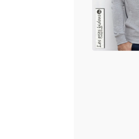
Cou
Tail
Imp
Tex