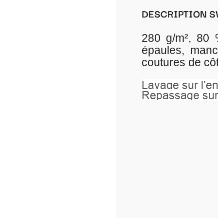
DESCRIPTION SWEAT UNISEXE AVEC CA
280 g/m², 80 % coton ring spun pei
épaules, manches montées, bord cô
coutures de côté, coupe ajustée.
Lavage sur l’envers à 40°.
Repassage sur l’envers.