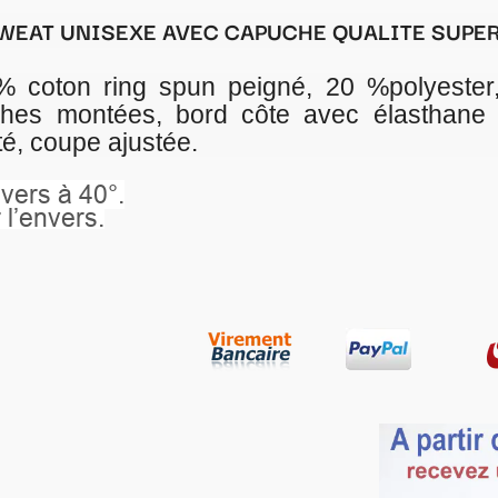
PUCHE QUALITE SUPERIEURE
gné, 20 %polyester, capuche doublée avec
te avec élasthane aux poignets et à la