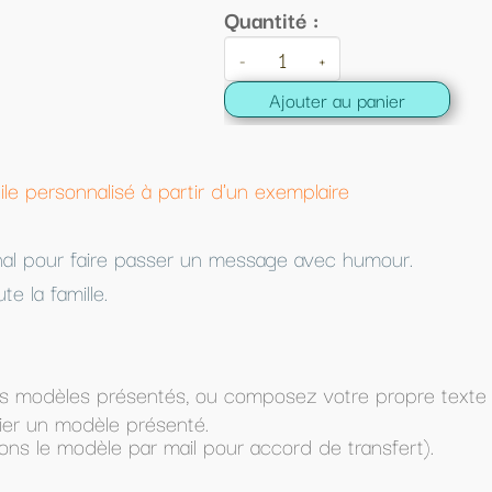
ntité :
+
Ajouter au panier
 exemplaire
sage avec humour.
posez votre propre texte (dans Texte à imprimer) et
ccord de transfert).