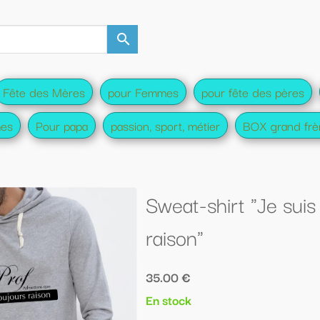
es
pour fête des pères
pour Futurs parents
pour fu
ort, métier
BOX grand frère/soeur
Tee-shirt famille
eat-shirt "Je suis Prof admettons que 
ison"
00 €
tock