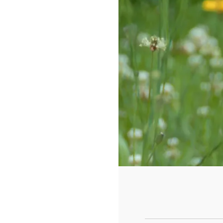
https://www.f
id=442780419
cad