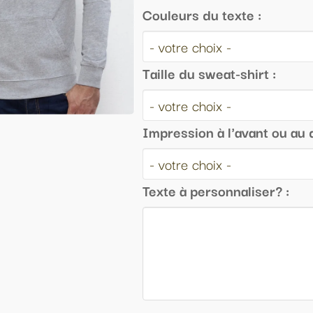
leurs du texte :
le du sweat-shirt :
ression à l'avant ou au dos :
te à personnaliser? :