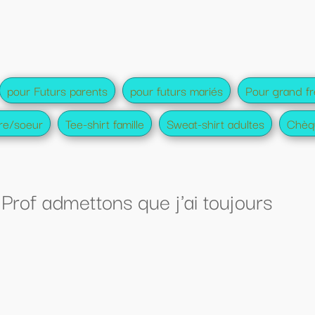
turs mariés
Pour grand frère et soeur amis
Sweat-shirt adultes
Chèque cadeau
j'ai toujours