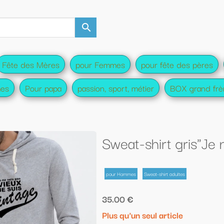
es
pour fête des pères
pour Futurs parents
pour fu
ort, métier
BOX grand frère/soeur
Tee-shirt famille
eat-shirt gris"Je ne suis pas vieux je 
 Hommes
Sweat-shirt adultes
00 €
 qu'un seul article