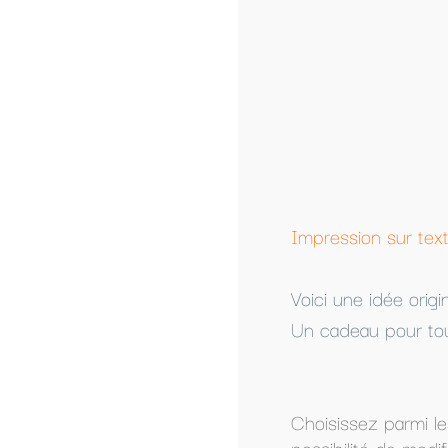
-
Impression sur textile personnalisé à partir d'un
Voici une idée original pour faire passer un mes
Un cadeau pour toute la famille.
Choisissez parmi les modèles présentés, ou com
possibilité de modifier un modèle présenté.