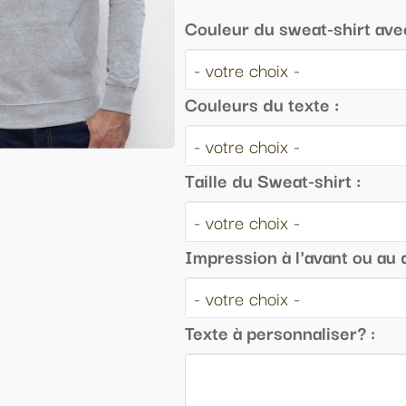
leur du sweat-shirt avec capuche :
leurs du texte :
le du Sweat-shirt :
ression à l'avant ou au dos :
te à personnaliser? :