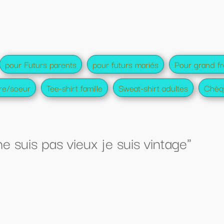
turs mariés
Pour grand frère et soeur amis
Sweat-shirt adultes
Chèque cadeau
suis vintage"