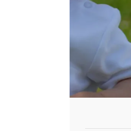
https://www.f
id=442780419
cad