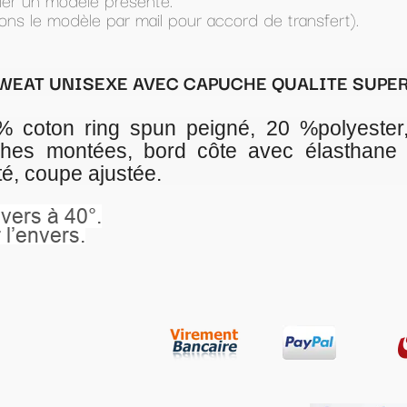
ccord de transfert).
PUCHE QUALITE SUPERIEURE
gné, 20 %polyester, capuche doublée avec
te avec élasthane aux poignets et à la