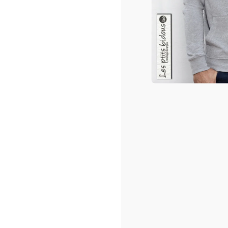
Cou
Cou
Tail
Imp
Tex