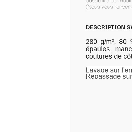
(Nous vous renverrons le modèle par mail pour a
DESCRIPTION SWEAT UNISEXE AVEC CA
280 g/m², 80 % coton ring spun pei
épaules, manches montées, bord cô
coutures de côté, coupe ajustée.
Lavage sur l’envers à 40°.
Repassage sur l’envers.