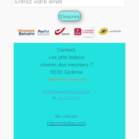
Contact:
Les ptits bidous
chemin des meuniers 7
5530 Godinne
(uniquement sur rendez-vous)
lesptitsbidous@hotmail.com
Tel
:
+32 477 47 05 17
site créé par:
Patchmédias.com