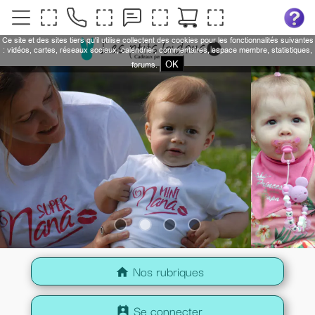
Ce site et des sites tiers qu'il utilise collectent des cookies pour les fonctionnalités suivantes
: vidéos, cartes, réseaux sociaux, calendrier, commentaires, espace membre, statistiques,
OK
forums.
Nos rubriques
home
Se connecter
perm_contact_calendar