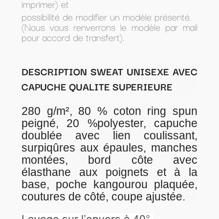
imprimer) et
possibilité de modifier un modèle présenté.
(Nous vous renverrons le modèle par mail
pour accord de transfert).
DESCRIPTION SWEAT UNISEXE AVEC
CAPUCHE QUALITE SUPERIEURE
280 g/m², 80 % coton ring spun
peigné, 20 %polyester, capuche
doublée avec lien coulissant,
surpiqûres aux épaules, manches
montées, bord côte avec
élasthane aux poignets et à la
base, poche kangourou plaquée,
coutures de côté, coupe ajustée.