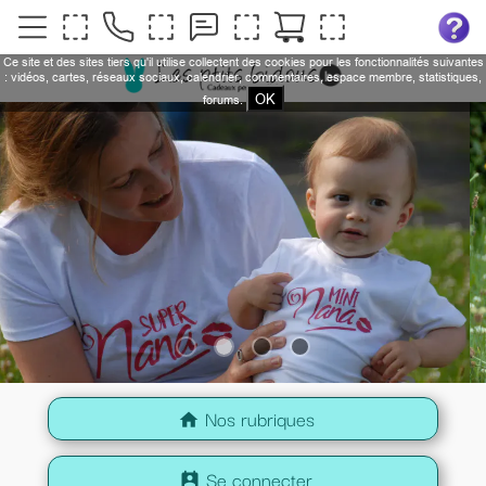
Ce site et des sites tiers qu'il utilise collectent des cookies pour les fonctionnalités suivantes
: vidéos, cartes, réseaux sociaux, calendrier, commentaires, espace membre, statistiques,
OK
forums.
Nos rubriques
home
Se connecter
perm_contact_calendar