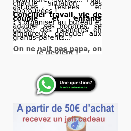
chaque situation, des
astuces testées et
approuvées !
Concilier travail, vie de
couple et enfants
:
s’organiser au bureau et
adapter ses horaires, se
garder des moments en
amoureux, déléguer aux
grands-parents…
On ne nait pas papa, on
le devient !