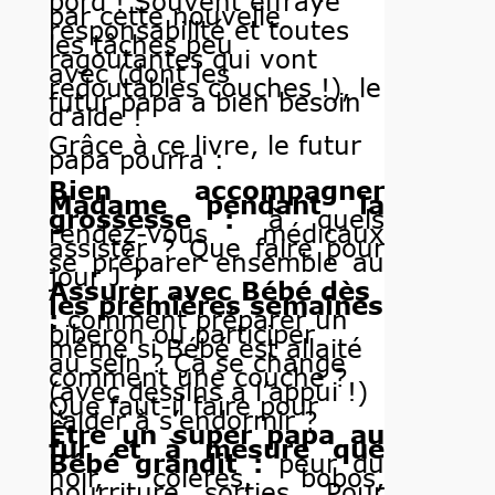
bord ! Souvent effrayé
par cette nouvelle
responsabilité et toutes
les tâches peu
ragoutantes qui vont
avec (dont les
redoutables couches !), le
futur papa a bien besoin
d’aide !
Grâce à ce livre, le futur
papa pourra :
Bien accompagner
Madame pendant la
grossesse :
à quels
rendez-vous médicaux
assister ? Que faire pour
se préparer ensemble au
jour J ?
Assurer avec Bébé dès
les premières semaines
:
comment préparer un
biberon ou participer
même si Bébé est allaité
au sein ? Ça se change
comment une couche ?
(avec dessins à l’appui !)
Que faut-il faire pour
l’aider à s’endormir ?
Être un super papa au
fur et à mesure que
Bébé grandit :
peur du
noir, colères, bobos,
nourriture, sorties… Pour