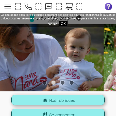
Ce site et des sites tiers qu'il utilise collectent des cookies pour les fonctionnalités suivantes
: vidéos, cartes, réseaux sociaux, calendrier, commentaires, espace membre, statistiques,
OK
forums.
Nos rubriques
home
Se connecter
perm_contact_calendar