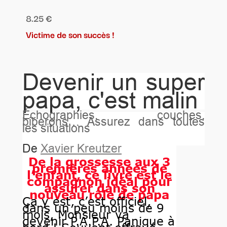
8.25 €
Victime de son succès !
Devenir un super
papa, c'est malin
Échographies, couches,
biberons… Assurez dans toutes
les situations
De
Xavier Kreutzer
De la grossesse aux 3
premières années de
l’enfant, ce livre est le
compagnon idéal pour
assurer dans son
nouveau rôle de papa
Ça y est, c’est officiel,
dans un peu moins de 9
mois, Monsieur va
devenir P.A.P.A. Panique à