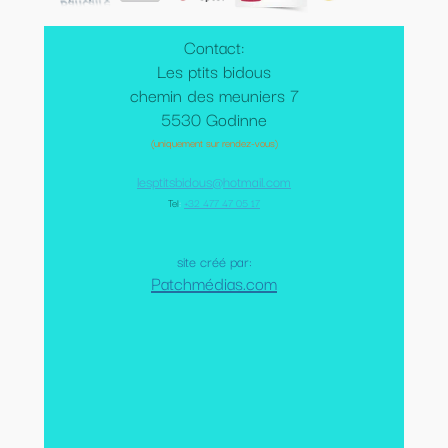
Contact:
Les ptits bidous
chemin des meuniers 7
5530 Godinne
(uniquement sur rendez-vous)
lesptitsbidous@hotmail.com
Tel
:
+32 477 47 05 17
site créé par:
Patchmédias.com