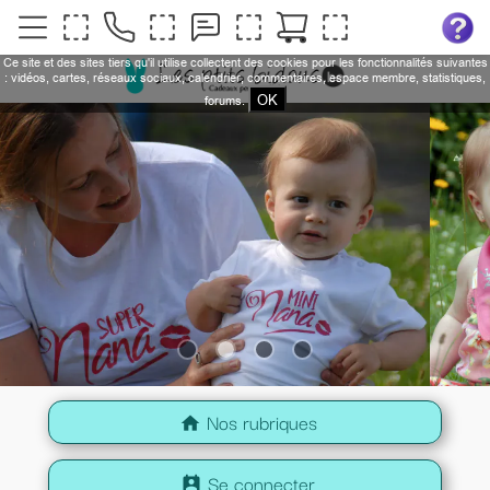
Ce site et des sites tiers qu'il utilise collectent des cookies pour les fonctionnalités suivantes
: vidéos, cartes, réseaux sociaux, calendrier, commentaires, espace membre, statistiques,
OK
forums.
Nos rubriques
home
Se connecter
perm_contact_calendar