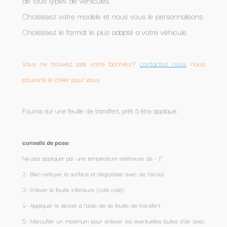
de tous types de véhicules.
Choisissez votre modèle et nous vous le personnalisons.
Choisissez le format le plus adapté a votre véhicule.
Vous ne trouvez pas votre bonheur?
contactez nous
, nous
pouvons le créer pour vous
Fournis sur une feuille de transfert, prêt à être appliqué.
conseils de pose:
Ne pas appliquer par une température extérieure de - 1°
2- Bien nettoyer la surface et dégraisser avec de l’alcool.
3- Enlever la feuille inférieure (coté colle)
4- Appliquer le sticker à l'aide de sa feuille de transfert.
5- Maroufler un maximum pour enlever les éventuelles bulles d'air avec