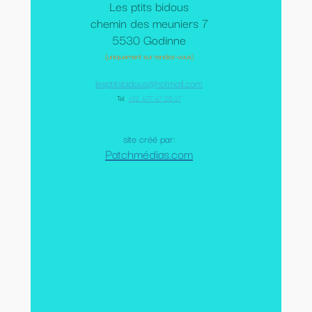
Les ptits bidous
chemin des meuniers 7
5530 Godinne
(uniquement sur rendez-vous)
lesptitsbidous@hotmail.com
Tel
:
+32 477 47 05 17
site créé par:
Patchmédias.com