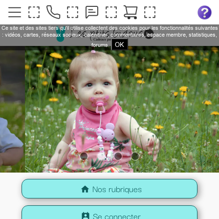
Ce site et des sites tiers qu'il utilise collectent des cookies pour les fonctionnalités suivantes
: vidéos, cartes, réseaux sociaux, calendrier, commentaires, espace membre, statistiques,
OK
forums.
Nos rubriques
home
Se connecter
perm_contact_calendar