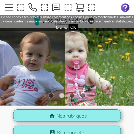
Ce site et des sites tiers qu'il utilise collectent des cookies pour les fonctionnalités suivantes
: vidéos, cartes, réseaux sociaux, calendrier, commentaires, espace membre, statistiques,
OK
forums.
Nos rubriques
home
Se connecter
perm_contact_calendar