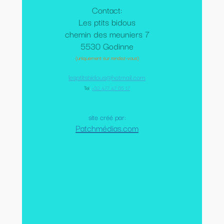
Contact:
Les ptits bidous
chemin des meuniers 7
5530 Godinne
(uniquement sur rendez-vous)
lesptitsbidous@hotmail.com
Tel
:
+32 477 47 05 17
site créé par:
Patchmédias.com