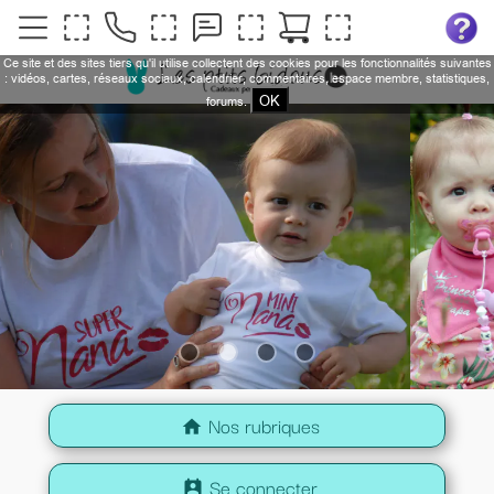
Ce site et des sites tiers qu'il utilise collectent des cookies pour les fonctionnalités suivantes
: vidéos, cartes, réseaux sociaux, calendrier, commentaires, espace membre, statistiques,
OK
forums.
Nos rubriques
home
Se connecter
perm_contact_calendar