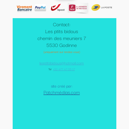
Contact:
Les ptits bidous
chemin des meuniers 7
5530 Godinne
(uniquement sur rendez-vous)
lesptitsbidous@hotmail.com
Tel
:
+32 477 47 05 17
site créé par:
Patchmédias.com