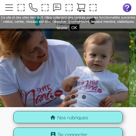
Ce site et des sites tiers qu'il utilise collectent des cookies pour les fonctionnalités suivantes
: vidéos, cartes, réseaux sociaux, calendrier, commentaires, espace membre, statistiques,
OK
forums.
Nos rubriques
home
Se connecter
perm_contact_calendar