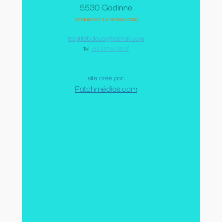
5530 Godinne
(uniquement sur rendez-vous)
lesptitsbidous@hotmail.com
Tel
:
+32 477 47 05 17
site créé par:
Patchmédias.com