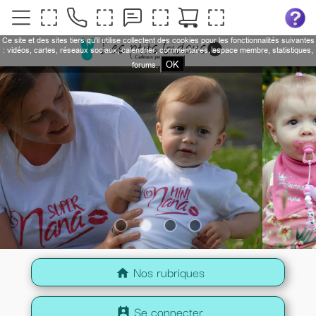
Ce site et des sites tiers qu'il utilise collectent des cookies pour les fonctionnalités suivantes
: vidéos, cartes, réseaux sociaux, calendrier, commentaires, espace membre, statistiques,
OK
forums.
Nos rubriques
home
Se connecter
perm_contact_calendar