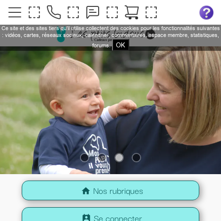
Ce site et des sites tiers qu'il utilise collectent des cookies pour les fonctionnalités suivantes
: vidéos, cartes, réseaux sociaux, calendrier, commentaires, espace membre, statistiques,
OK
forums.
Nos rubriques
home
Se connecter
perm_contact_calendar