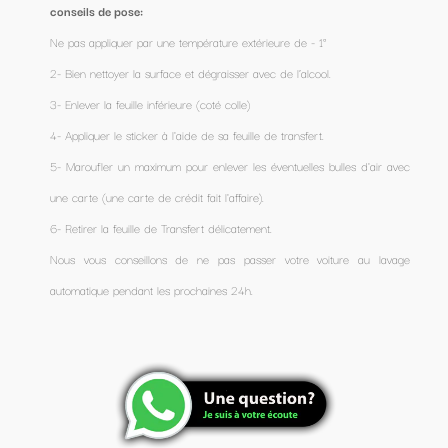
conseils de pose:
Ne pas appliquer par une température extérieure de - 1°
2- Bien nettoyer la surface et dégraisser avec de l’alcool.
3- Enlever la feuille inférieure (coté colle)
4- Appliquer le sticker à l'aide de sa feuille de transfert.
5- Maroufler un maximum pour enlever les éventuelles bulles d'air avec
une carte (une carte de crédit fait l'affaire).
6- Retirer la feuille de Transfert délicatement.
Nous vous conseillons de ne pas passer votre voiture au lavage
automatique pendant les prochaines 24h.