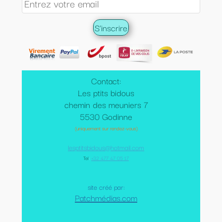
Contact:
Les ptits bidous
chemin des meuniers 7
5530 Godinne
(uniquement sur rendez-vous)
lesptitsbidous@hotmail.com
Tel
:
+32 477 47 05 17
site créé par:
Patchmédias.com