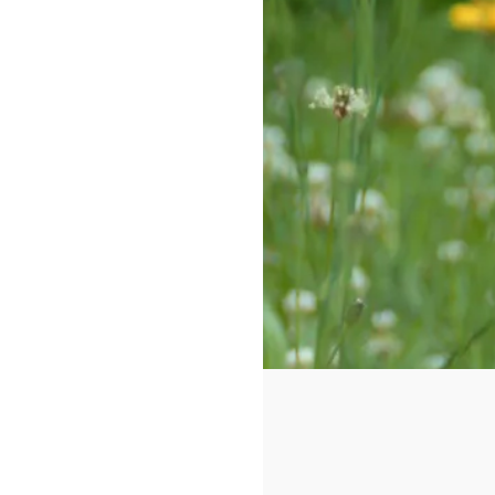
https://www.f
id=442780419