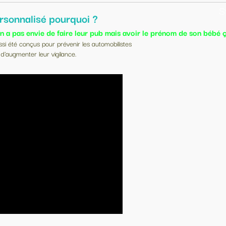
Sticker
s avoir le prénom de son bébé ça c’est cool
stes
 régulièrement utilisé pour
n un ou plusieurs exemplaires.
nt ?