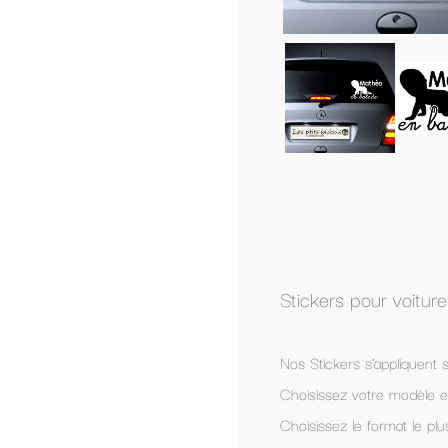
Pers
Quant
-
Stickers pour voiture avec personnalisation des 
Nos Stickers s’appliquent sur les vitrages ou carrosserie de tou
Choisissez votre modèle et nous vous le personnalisons.
Choisissez le format le plus adapté a votre véhicule.