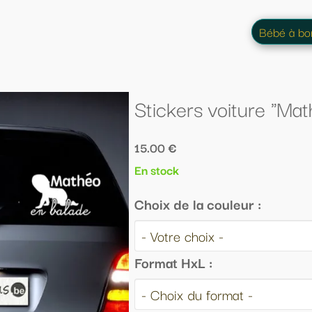
Bébé à bord
Animaux
ckers voiture "Mathéo en balade"
 €
ock
 de la couleur :
at HxL :