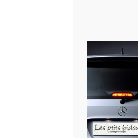
Sti
15.00
En st
Choix
Form