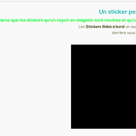
Un sticker personnalisé pourquoi ?
 en magasin sont moches et qu’on a pas envie de faire leur pub mai
Les
Stickers Bébé à bord
on aussi été conçus pour prévenir les automobili
derrière vous d'augmenter leur vigilance.
, les services de secours pourrons rapidement
détecter que le véhicule est
le transport d'enfants.
Stickers sur vitrage
et carrosserie
.
(l'enlèvement ne laisse pas de trace et n'abîme pas vos carrosseries)
ns notre atelier, nous avons le loisir
de vous fabriquer un sticker personnel et e
Vous ne trouvez pas votre bonheur dans notre assortime
pas de soucis,
discutons-en
et nous le réaliserons!
Un look à votre image.
Un stickers personnalisé
.