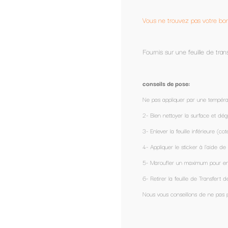
Vous ne trouvez pas votre bonheur?
contactez nous
, nous pouvons le c
Fournis sur une feuille de transfert, prêt à être appliqué.
conseils de pose:
Ne pas appliquer par une température extérieure de - 1°
2- Bien nettoyer la surface et dégraisser avec de l’alcool.
3- Enlever la feuille inférieure (coté colle)
4- Appliquer le sticker à l'aide de sa feuille de transfert.
5- Maroufler un maximum pour enlever les éventuelles bulles d'air avec une carte (un
6- Retirer la feuille de Transfert délicatement.
Nous vous conseillons de ne pas passer votre voiture au lavage automatique pend