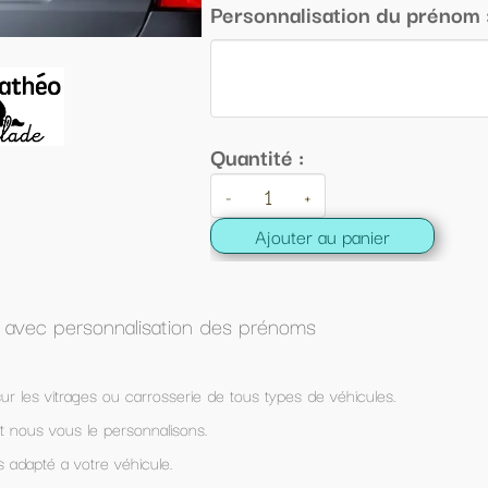
onnalisation du prénom :
ité :
+
Ajouter au panier
prénoms
s types de véhicules.