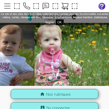
Ce site et des sites tiers qu'il utilise collectent des cookies pour les fonctionnalités suivantes
: vidéos, cartes, réseaux sociaux, calendrier, commentaires, espace membre, statistiques,
OK
forums.
Nos rubriques
home
Se connecter
perm_contact_calendar