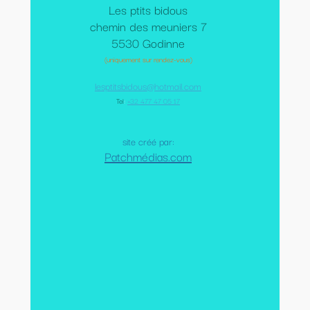
Les ptits bidous
chemin des meuniers 7
5530 Godinne
(uniquement sur rendez-vous)
lesptitsbidous@hotmail.com
Tel
:
+32 477 47 05 17
site créé par:
Patchmédias.com