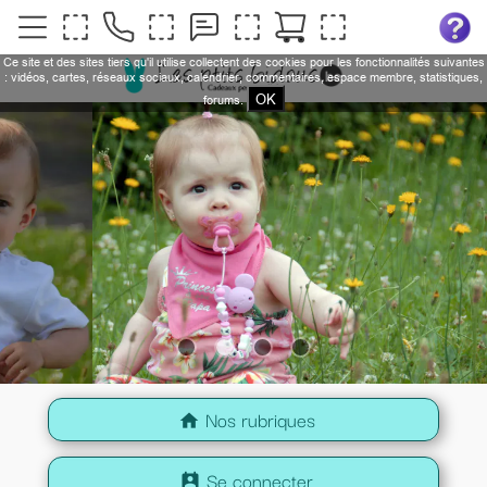
Ce site et des sites tiers qu'il utilise collectent des cookies pour les fonctionnalités suivantes
: vidéos, cartes, réseaux sociaux, calendrier, commentaires, espace membre, statistiques,
OK
forums.
Nos rubriques
home
Se connecter
perm_contact_calendar