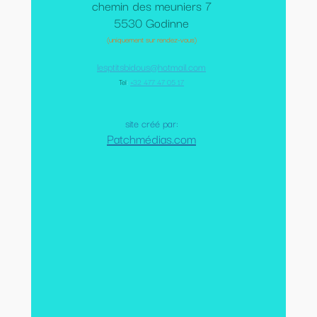
chemin des meuniers 7
5530 Godinne
(uniquement sur rendez-vous)
lesptitsbidous@hotmail.com
Tel
:
+32 477 47 05 17
site créé par:
Patchmédias.com