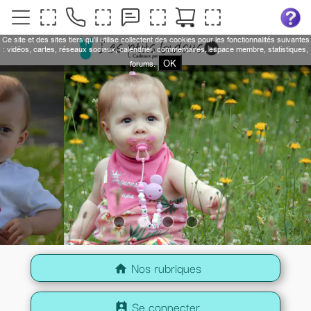
Ce site et des sites tiers qu'il utilise collectent des cookies pour les fonctionnalités suivantes
: vidéos, cartes, réseaux sociaux, calendrier, commentaires, espace membre, statistiques,
OK
forums.
Nos rubriques
home
Se connecter
perm_contact_calendar