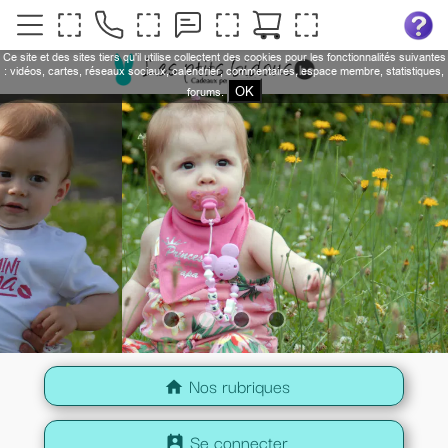
Ce site et des sites tiers qu'il utilise collectent des cookies pour les fonctionnalités suivantes
: vidéos, cartes, réseaux sociaux, calendrier, commentaires, espace membre, statistiques,
OK
forums.
Nos rubriques
home
Se connecter
perm_contact_calendar