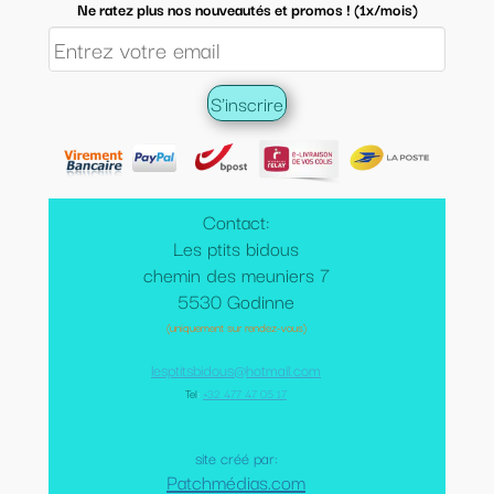
Ne ratez plus nos nouveautés et promos ! (1x/mois)
Contact:
Les ptits bidous
chemin des meuniers 7
5530 Godinne
(uniquement sur rendez-vous)
lesptitsbidous@hotmail.com
Tel
:
+32 477 47 05 17
site créé par:
Patchmédias.com