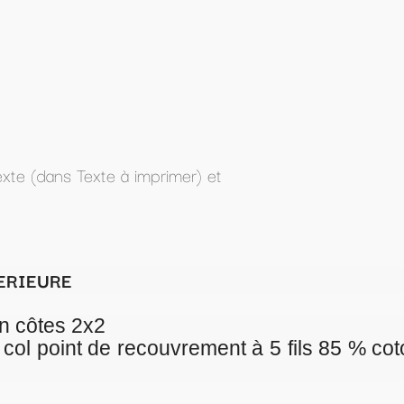
t
ment à 5 fils 85 % coton organique peigné ri