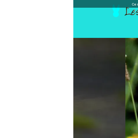
Ce site et des sites tiers qu'il utilise collectent de
Accueil
Chèque cadeau