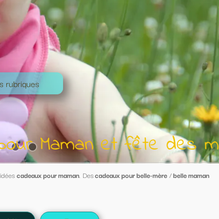
t fête des mères
 pour belle-mère
/
belle maman