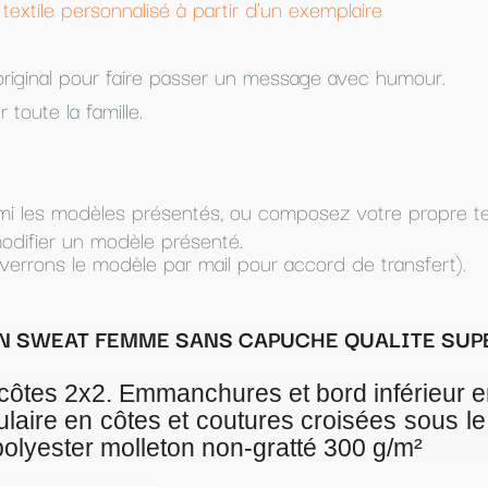
d'un exemplaire
 message avec humour.
 composez votre propre texte (dans Texte à imprimer) e
ur accord de transfert).
APUCHE QUALITE SUPERIEURE
 et bord inférieur en côtes 2x2
tures croisées sous le col point de recouvre
gratté 300 g/m²