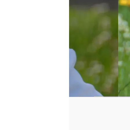
https://www.f
id=442780419
Cadeaux p
Nos
t-shirt 