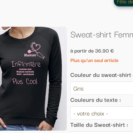
Fête des Mères
pour Femmes
Sweat-shirt Femme "Je suis une mama
à partir de 36.90 €
Plus qu'un seul article
Couleur du sweat-shirt avec capuche :
Couleurs du texte :
Taille du Sweat-shirt :