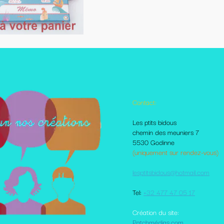
Contact:
Autres pages disponibles
Les ptits bidous
Foire aux questions
chemin des meuniers 7
Le Blog
5530 Godinne
Les livraisons et paiement
(uniquement sur rendez-vous)
Mes amis sur le net
Moi dans la presse
lesptitsbidous@hotmail.com
Me contacter
CGV
Tel:
+32 477 47 05 17
votre comte client
Plan du site
Création du site:
Patchmédias.com