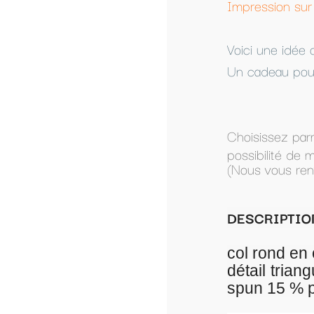
Impression sur textile personnalisé à partir 
Voici une idée original pour faire passer un
Un cadeau pour toute la famille.
Choisissez parmi les modèles présentés, ou
possibilité de modifier un modèle présenté.
(Nous vous renverrons le modèle par mail po
DESCRIPTION SWEAT FEMME SANS C
col rond en côtes 2x2. Emmanchures
détail triangulaire en côtes et cou
spun 15 % polyester molleton non-