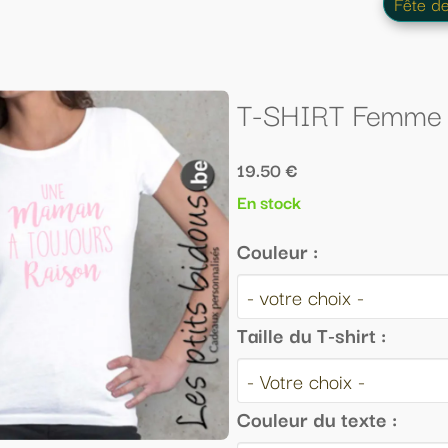
Fête des Mères
pour Femmes
T-SHIRT Femme "une maman a toujou
19.50 €
En stock
Couleur :
Taille du T-shirt :
Couleur du texte :