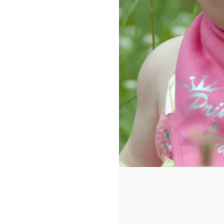
https://www.f
id=442780419
Cadeaux p
Nos
t-shirt 