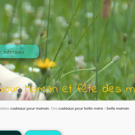
t fête des mères
 pour belle-mère
/
belle maman