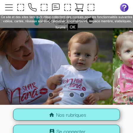
Ce site et des sites tiers qu'il utilise collectent des cookies pour les fonctionnalités suivantes
: vidéos, cartes, réseaux sociaux, calendrier, commentaires, espace membre, statistiques,
OK
forums.
Nos rubriques
home
Se connecter
perm_contact_calendar