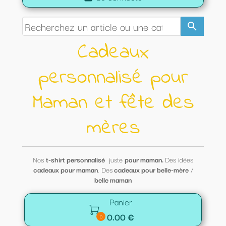
search
Cadeaux
personnalisé pour
Maman et fête des
mères
Nos
t-shirt personnalisé
juste
pour maman.
Des idées
cadeaux pour maman
. Des
cadeaux pour belle-mère
/
belle maman
Panier

0.00 €
0