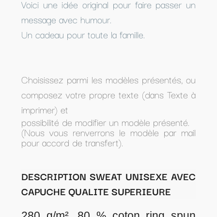
Voici une idée original pour faire passer un
message avec humour.
Un cadeau pour toute la famille.
Choisissez parmi les modèles présentés, ou
composez votre propre texte (dans Texte à
imprimer) et
possibilité de modifier un modèle présenté.
(Nous vous renverrons le modèle par mail
pour accord de transfert).
DESCRIPTION SWEAT UNISEXE AVEC
CAPUCHE QUALITE SUPERIEURE
280 g/m², 80 % coton ring spun