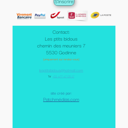
Contact:
Les ptits bidous
chemin des meuniers 7
5530 Godinne
(uniquement sur rendez-vous)
lesptitsbidous@hotmail.com
Tel
:
+32 477 47 05 17
site créé par:
Patchmédias.com