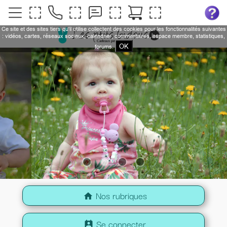
Ce site et des sites tiers qu'il utilise collectent des cookies pour les fonctionnalités suivantes
: vidéos, cartes, réseaux sociaux, calendrier, commentaires, espace membre, statistiques,
OK
forums.
Nos rubriques
home
Se connecter
perm_contact_calendar