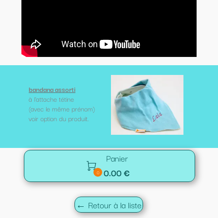
bandana assorti
à l'attache tétine
(avec le même prénom)
voir option du produit.
Panier

0.00 €
0
← Retour à la liste