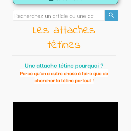
search
Les attaches
tétines
Une attache tétine pourquoi ?
Parce qu'on a autre chose à faire que de
chercher la tétine partout !
Vous pouvez y ajouter une
un anneau de dentition en
silicone assorti (couleurs assorties dans la mesure du
stock disponible)
Pour offrir l'attache tétine, nous proposons un joli
écrin
personnalisé et/ou un bandana assorti.