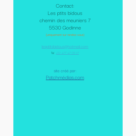
Contact:
Les ptits bidous
chemin des meuniers 7
5530 Godinne
(uniquement sur rendez-vous)
lesptitsbidous@hotmail.com
Tel
:
+32 477 47 05 17
site créé par:
Patchmédias.com