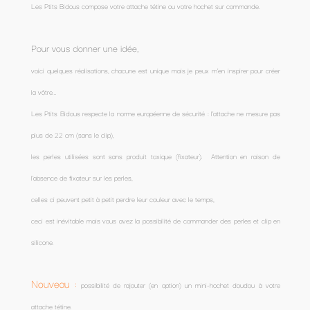
Les Ptits Bidous compose votre attache tétine ou votre hochet sur commande.
Pour vous donner une idée,
voici quelques réalisations, chacune est unique mais je peux m'en inspirer pour créer
la vôtre...
Les Ptits Bidous respecte la norme européenne de sécurité : l'attache ne mesure pas
plus de 22 cm (sans le clip),
les perles utilisées sont sans produit toxique (fixateur). Attention en raison de
l'absence de fixateur sur les perles,
celles ci peuvent petit à petit perdre leur couleur avec le temps,
ceci est inévitable mais vous avez la possibilité de commander des perles et clip en
silicone.
Nouveau :
possibilité de rajouter (en option) un mini-hochet doudou à votre
attache tétine.