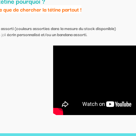
out !
sure du stock disponible)
 assorti.