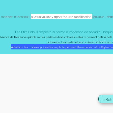
porter une modification
(couleur , changer un élément, dans la limite des stocks 
rme européenne de sécurité : longueur conforme à la norme anti-étranglement, p
ois colorées, celles ci peuvent petit à petit perdre leur couleur avec le temps., cette usu
Les perles et leur couleurs satisfont aux normes européennes de puériculture et sont non
hoto peuvent être amenés à être légèrement différents lorsque vous les recevrez, suivant 
← Retour à la liste