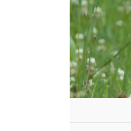
https://www.f
id=442780419