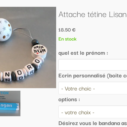
tache tétine Lisandro
50 €
tock
l est le prénom :
in personnalisé (boite cadeau) :
ions :
irez vous le bandana assorti au même prénom :