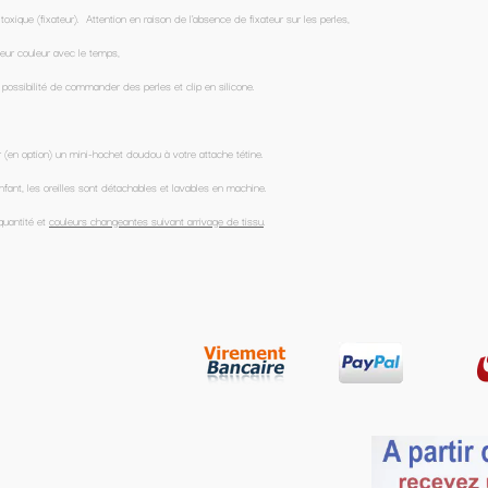
ateur sur les perles,
.
ne.
u
.