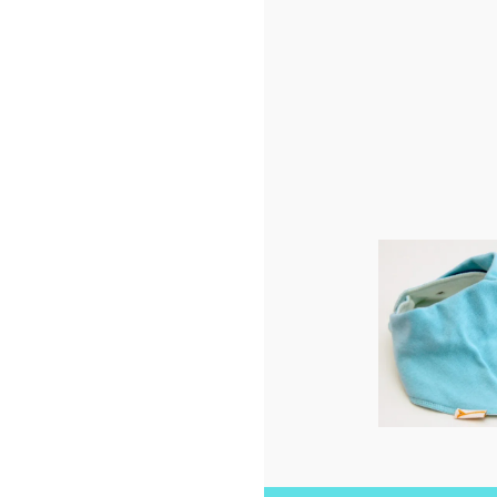
Parc
Vous pouvez y ajouter u
Pour off
bandana assorti
à l'attache tétine
(avec le même p
voir option du prod