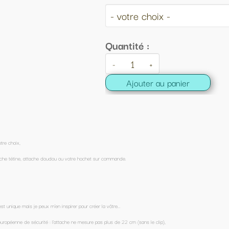
ntité :
+
Ajouter au panier
de.
22 cm (sans le clip),