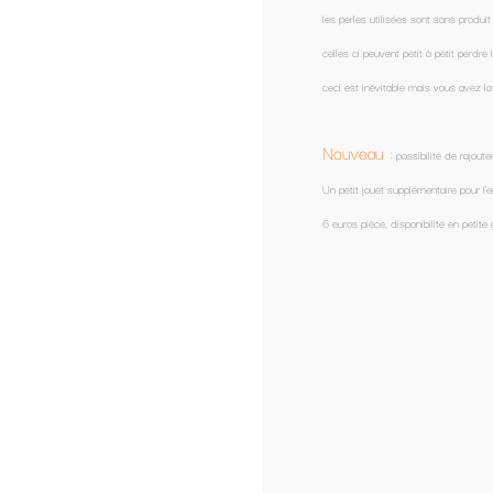
les perles utilisées sont sans produit toxique (fixateur). Attention en raison de l'absence de fix
celles ci peuvent petit à petit perdre leur couleur avec le temps,
ceci est inévitable mais vous avez la possibilité de commander des perles et clip en silicone.
Nouveau :
possibilité de rajouter (en option) un mini-hochet doudou à votre attache tétine
Un petit jouet supplémentaire pour l'enfant, les oreilles sont détachables et lavables en machi
6 euros pièce, disponibilité en petite quantité et
couleurs changeantes suivant arrivage de tiss