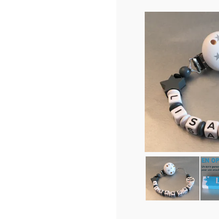
At
18.
En s
que
Ecr
opt
Dés