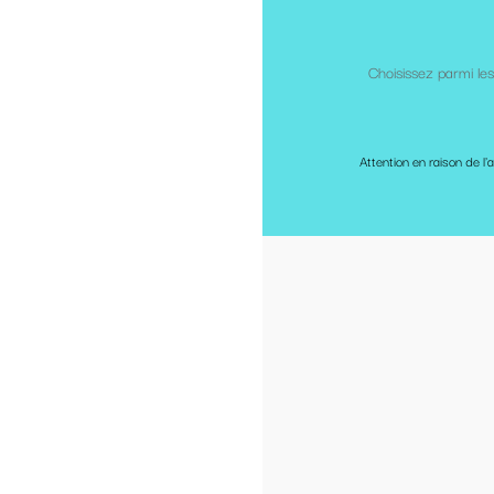
Choisissez parmi les modèles ci dessous,
si vous voulez y ap
Les Ptits Bidous respecte la no
Attention en raison de l'absence de fixateur au plomb sur les perles en b
commerce. 
Attention : les modèles présentés en p