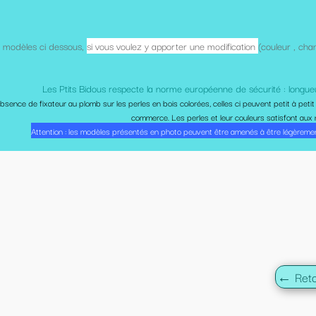
porter une modification
(couleur , changer un élément, dans la limite des stocks 
rme européenne de sécurité : longueur conforme à la norme anti-étranglement, p
ois colorées, celles ci peuvent petit à petit perdre leur couleur avec le temps., cette usu
Les perles et leur couleurs satisfont aux normes européennes de puériculture et sont non
hoto peuvent être amenés à être légèrement différents lorsque vous les recevrez, suivant 
← Retour à la liste