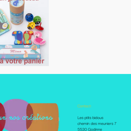
Contact:
Autres pages disponibles
Les ptits bidous
Foire aux questions
chemin des meuniers 7
Le Blog
5530 Godinne
Les livraisons et paiement