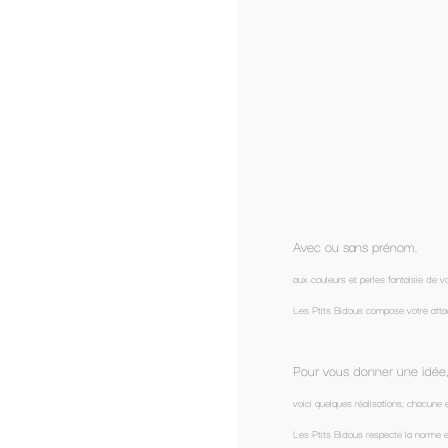
Qua
-
Avec ou sans prénom
,
aux couleurs et perles fantaisie de votre choix,
Les Ptits Bidous compose votre attache tétine, attache doudou ou votre hochet sur comman
Pour vous donner une idée,
voici quelques réalisations, chacune est unique mais je peux m'en inspirer pour créer la vôtre...
Les Ptits Bidous respecte la norme européenne de sécurité : l'attache ne mesure pas plus de 