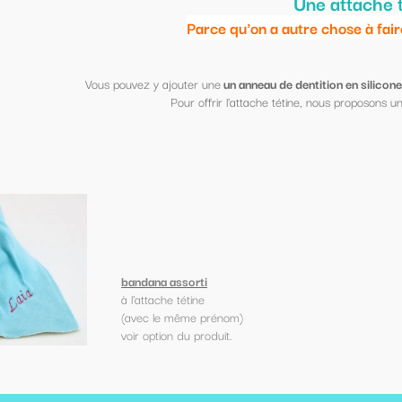
Une attache tétine pourquoi ?
e qu'on a autre chose à faire que de chercher la tétine part
ne
un anneau de dentition en silicone assorti (couleurs assorties dans la me
rir l'attache tétine, nous proposons un joli
écrin personnalisé et/ou un bandana
rénom)
uit.