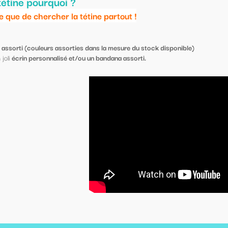
out !
sure du stock disponible)
 assorti.