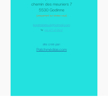
chemin des meuniers 7
5530 Godinne
(uniquement sur rendez-vous)
lesptitsbidous@hotmail.com
Tel
:
+32 477 47 05 17
site créé par:
Patchmédias.com
Mentions légales
-
Conditions Générales de Vente