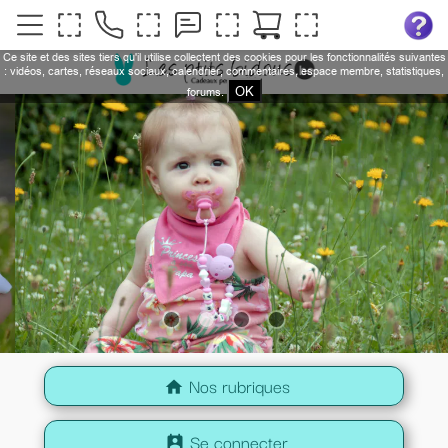
Ce site et des sites tiers qu'il utilise collectent des cookies pour les fonctionnalités suivantes
: vidéos, cartes, réseaux sociaux, calendrier, commentaires, espace membre, statistiques,
OK
forums.
Nos rubriques
home
Se connecter
perm_contact_calendar