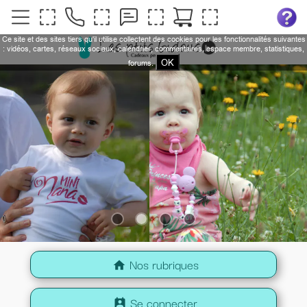
Ce site et des sites tiers qu'il utilise collectent des cookies pour les fonctionnalités suivantes
: vidéos, cartes, réseaux sociaux, calendrier, commentaires, espace membre, statistiques,
OK
forums.
Nos rubriques
home
Se connecter
perm_contact_calendar