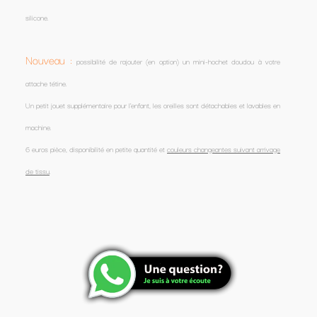
silicone.
Nouveau :
possibilité de rajouter (en option) un mini-hochet doudou à votre
attache tétine.
Un petit jouet supplémentaire pour l'enfant, les oreilles sont détachables et lavables en
machine.
6 euros pièce, disponibilité en petite quantité et
couleurs changeantes suivant arrivage
de tissu
.