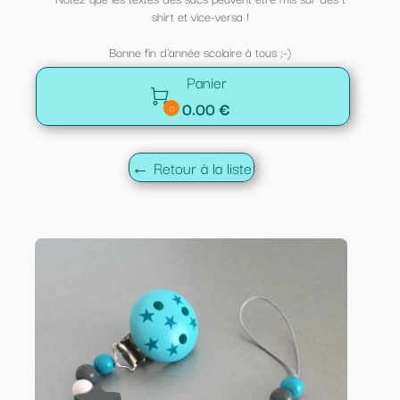
shirt et vice-versa !
Bonne fin d'année scolaire à tous ;-)
Panier

0.00 €
0
← Retour à la liste