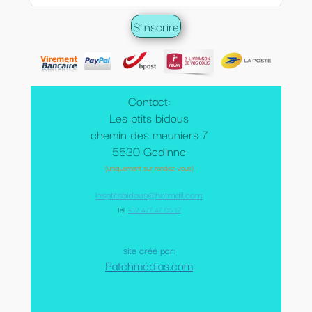
Contact:
Les ptits bidous
chemin des meuniers 7
5530 Godinne
(uniquement sur rendez-vous)
lesptitsbidous@hotmail.com
Tel
:
+32 477 47 05 17
site créé par:
Patchmédias.com