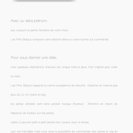
Avec ou sans prénom
,
aux couleurs et perles fantaisie de votre choix,
Les Ptits Bidous compose votre attache tétine ou votre hochet sur commande.
Pour vous donner une idée,
voici quelques réalisations, chacune est unique mais je peux m'en inspirer pour créer
la vôtre...
Les Ptits Bidous respecte la norme européenne de sécurité : l'attache ne mesure pas
plus de 22 cm (sans le clip),
les perles utilisées sont sans produit toxique (fixateur). Attention en raison de
l'absence de fixateur sur les perles,
celles ci peuvent petit à petit perdre leur couleur avec le temps,
ceci est inévitable mais vous avez la possibilité de commander des perles et clip en