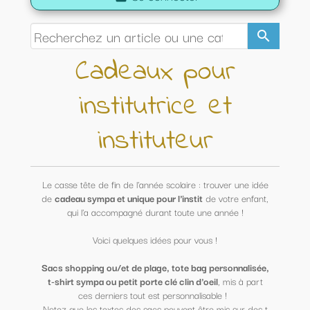
search
Cadeaux pour
institutrice et
instituteur
Le casse tête de fin de l'année scolaire : trouver une idée
de
cadeau sympa et unique pour l'instit
de votre enfant,
qui l'a accompagné durant toute une année !
Voici quelques idées pour vous !
Sacs shopping ou/et de plage, tote bag personnalisée,
t-shirt sympa ou petit porte clé clin d'oeil
, mis à part
ces derniers tout est personnalisable !
Notez que les textes des sacs peuvent être mis sur des t