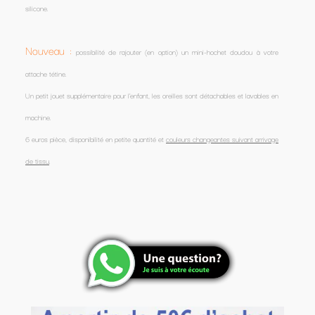
silicone.
Nouveau :
possibilité de rajouter (en option) un mini-hochet doudou à votre
attache tétine.
Un petit jouet supplémentaire pour l'enfant, les oreilles sont détachables et lavables en
machine.
6 euros pièce, disponibilité en petite quantité et
couleurs changeantes suivant arrivage
de tissu
.