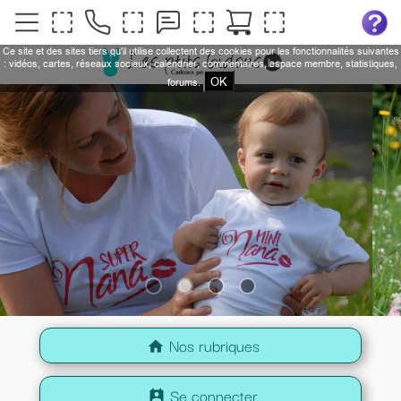
Ce site et des sites tiers qu'il utilise collectent des cookies pour les fonctionnalités suivantes
: vidéos, cartes, réseaux sociaux, calendrier, commentaires, espace membre, statistiques,
OK
forums.
Nos rubriques
home
Se connecter
perm_contact_calendar