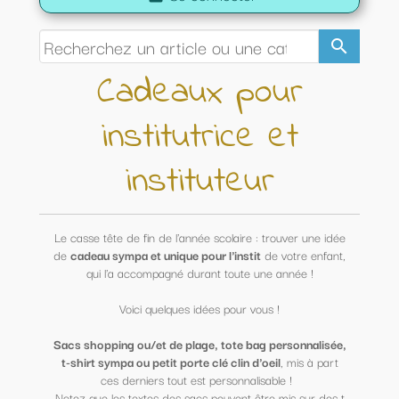
search
Cadeaux pour
institutrice et
instituteur
Le casse tête de fin de l'année scolaire : trouver une idée
de
cadeau sympa et unique pour l'instit
de votre enfant,
qui l'a accompagné durant toute une année !
Voici quelques idées pour vous !
Sacs shopping ou/et de plage, tote bag personnalisée,
t-shirt sympa ou petit porte clé clin d'oeil
, mis à part
ces derniers tout est personnalisable !
Notez que les textes des sacs peuvent être mis sur des t