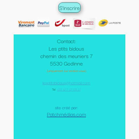
Contact:
Les ptits bidous
chemin des meuniers 7
5530 Godinne
(uniquement sur rendez-vous)
lesptitsbidous@hotmail.com
Tel
:
+32 477 47 05 17
site créé par:
Patchmédias.com