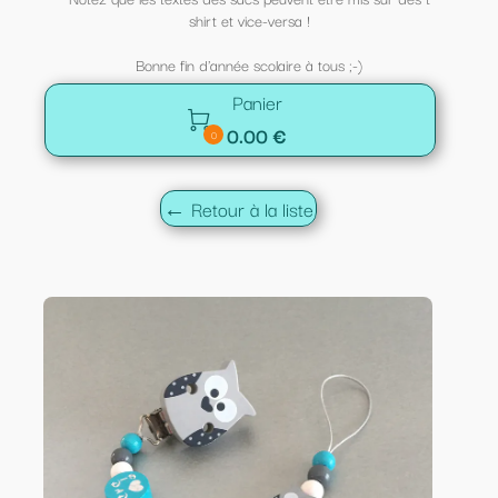
shirt et vice-versa !
Bonne fin d'année scolaire à tous ;-)
Panier

0.00 €
0
← Retour à la liste