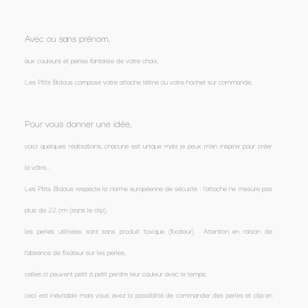
Avec ou sans prénom
,
aux couleurs et perles fantaisie de votre choix,
Les Ptits Bidous compose votre attache tétine ou votre hochet sur commande.
Pour vous donner une idée,
voici quelques réalisations, chacune est unique mais je peux m'en inspirer pour créer
la vôtre...
Les Ptits Bidous respecte la norme européenne de sécurité : l'attache ne mesure pas
plus de 22 cm (sans le clip),
les perles utilisées sont sans produit toxique (fixateur). Attention en raison de
l'absence de fixateur sur les perles,
celles ci peuvent petit à petit perdre leur couleur avec le temps,
ceci est inévitable mais vous avez la possibilité de commander des perles et clip en