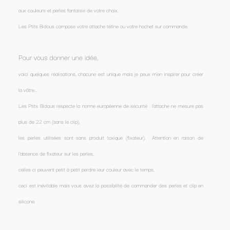
aux couleurs et perles fantaisie de votre choix,
Les Ptits Bidous compose votre attache tétine ou votre hochet sur commande.
Pour vous donner une idée,
voici quelques réalisations, chacune est unique mais je peux m'en inspirer pour créer
la vôtre...
Les Ptits Bidous respecte la norme européenne de sécurité : l'attache ne mesure pas
plus de 22 cm (sans le clip),
les perles utilisées sont sans produit toxique (fixateur). Attention en raison de
l'absence de fixateur sur les perles,
celles ci peuvent petit à petit perdre leur couleur avec le temps,
ceci est inévitable mais vous avez la possibilité de commander des perles et clip en
silicone.