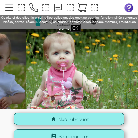
Ce site et des sites tiers qu'il utilise collectent des cookies pour les fonctionnalités suivantes
: vidéos, cartes, réseaux sociaux, calendrier, commentaires, espace membre, statistiques,
OK
forums.
Nos rubriques
home
Se connecter
perm_contact_calendar