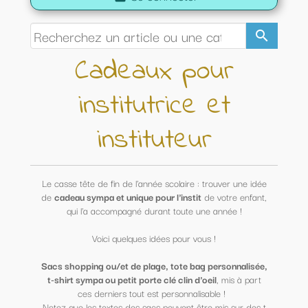
search
Cadeaux pour
institutrice et
instituteur
Le casse tête de fin de l'année scolaire : trouver une idée
de
cadeau sympa et unique pour l'instit
de votre enfant,
qui l'a accompagné durant toute une année !
Voici quelques idées pour vous !
Sacs shopping ou/et de plage, tote bag personnalisée,
t-shirt sympa ou petit porte clé clin d'oeil
, mis à part
ces derniers tout est personnalisable !
Notez que les textes des sacs peuvent être mis sur des t