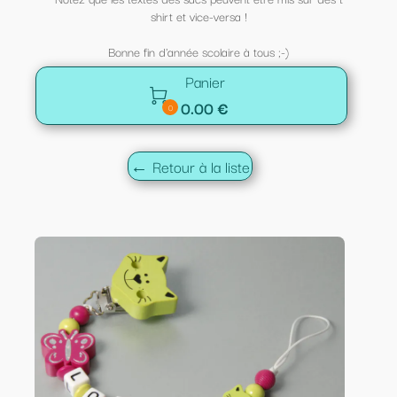
shirt et vice-versa !
Bonne fin d'année scolaire à tous ;-)
Panier

0.00 €
0
← Retour à la liste