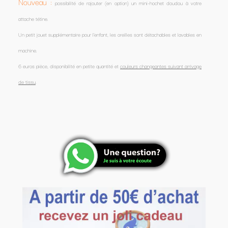
Nouveau :
possibilité de rajouter (en option) un mini-hochet doudou à votre
attache tétine.
Un petit jouet supplémentaire pour l'enfant, les oreilles sont détachables et lavables en
machine.
6 euros pièce, disponibilité en petite quantité et
couleurs changeantes suivant arrivage
de tissu
.