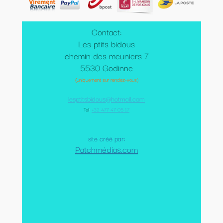
Contact:
Les ptits bidous
chemin des meuniers 7
5530 Godinne
(uniquement sur rendez-vous)
lesptitsbidous@hotmail.com
Tel
:
+32 477 47 05 17
site créé par:
Patchmédias.com