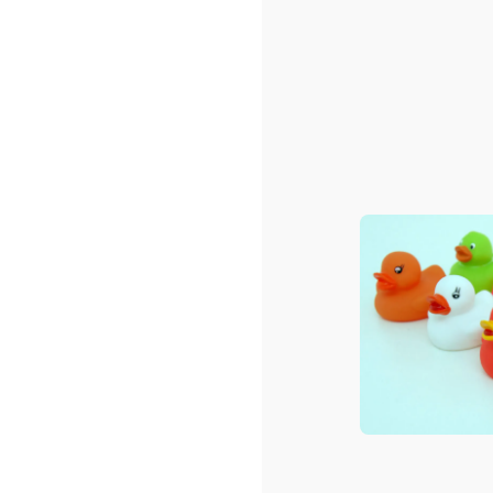
Sacs shopping ou/et de pla