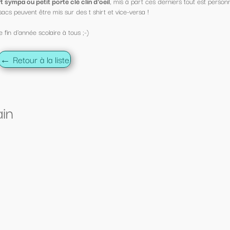
s à part ces derniers tout est personnalisable !
ce-versa !