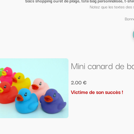
ge, tote bag personnalisée, t-shirt sympa ou petit porte clé clin d'oeil
, mi
Notez que les textes des sacs peuvent être mis sur des t shirt et vi
Bonne fin d'année scolaire à tous ;-)
← Retour à la liste
Mini canard de bain
2.00 €
Victime de son succès !