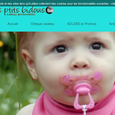
s cookies pour les fonctionnalités suivantes : vidéos, cartes, réseaux sociaux, calendrier, co
perm_contact_
SOLDES et Promos
Action Facebook
Blog
Des qu