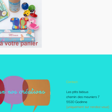
Contact:
Autres pages disponibles
Les ptits bidous
Foire aux questions
chemin des meuniers 7
Le Blog
5530 Godinne
Les livraisons et paiement
(uniquement sur rendez-vous)
Mes amis sur le net
Moi dans la presse