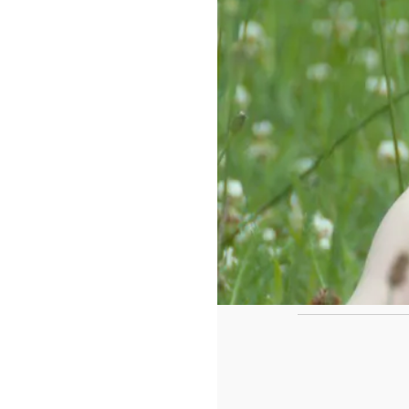
https://www.f
id=442780419
Ca
Le casse tête de fin de l'année