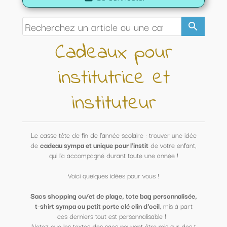
search
Cadeaux pour
institutrice et
instituteur
Le casse tête de fin de l'année scolaire : trouver une idée
de
cadeau sympa et unique pour l'instit
de votre enfant,
qui l'a accompagné durant toute une année !
Voici quelques idées pour vous !
Sacs shopping ou/et de plage, tote bag personnalisée,
t-shirt sympa ou petit porte clé clin d'oeil
, mis à part
ces derniers tout est personnalisable !
Notez que les textes des sacs peuvent être mis sur des t