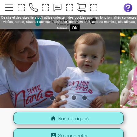
Ce site et des sites tiers qu'il utilise collectent des cookies pour les fonctionnalités suivantes
: vidéos, cartes, réseaux sociaux, calendrier, commentaires, espace membre, statistiques,
OK
forums.
Nos rubriques
home
Se connecter
perm_contact_calendar