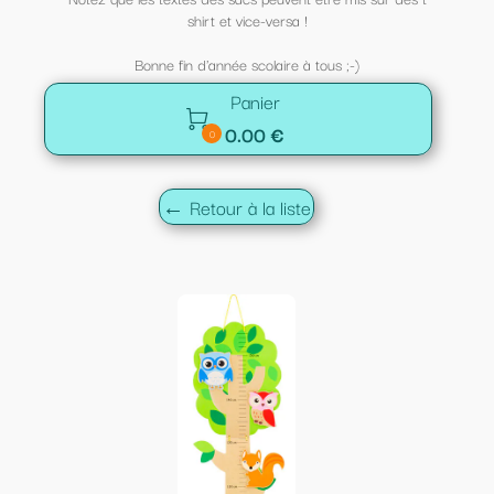
shirt et vice-versa !
Bonne fin d'année scolaire à tous ;-)
Panier

0.00 €
0
← Retour à la liste