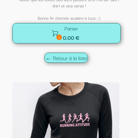
shirt et vice-versa !
Bonne fin d'année scolaire à tous ;-)
Panier

0.00 €
0
← Retour à la liste