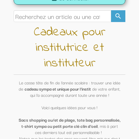
search
Cadeaux pour
institutrice et
instituteur
Le casse tête de fin de l'année scolaire : trouver une idée
de
cadeau sympa et unique pour l'instit
de votre enfant,
qui l'a accompagné durant toute une année !
Voici quelques idées pour vous !
Sacs shopping ou/et de plage, tote bag personnalisée,
t-shirt sympa ou petit porte clé clin d'oeil
, mis à part
ces derniers tout est personnalisable !
Notez que les textes des sacs peuvent être mis sur des t