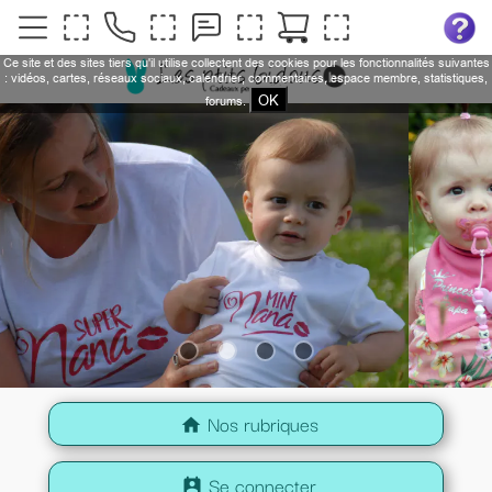
Ce site et des sites tiers qu'il utilise collectent des cookies pour les fonctionnalités suivantes
: vidéos, cartes, réseaux sociaux, calendrier, commentaires, espace membre, statistiques,
OK
forums.
Nos rubriques
home
Se connecter
perm_contact_calendar