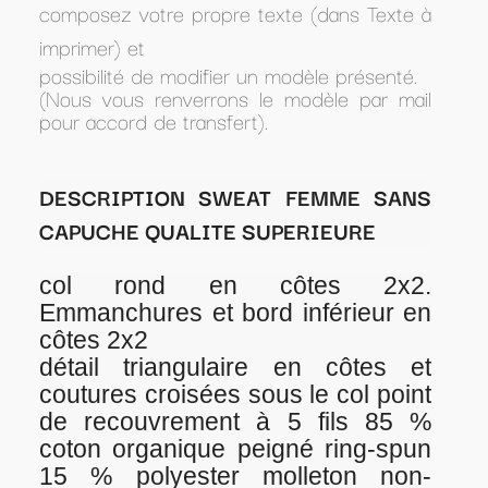
composez votre propre texte (dans Texte à
imprimer) et
possibilité de modifier un modèle présenté.
(Nous vous renverrons le modèle par mail
pour accord de transfert).
DESCRIPTION SWEAT FEMME SANS
CAPUCHE QUALITE SUPERIEURE
col rond en côtes 2x2.
Emmanchures et bord inférieur en
côtes 2x2
détail triangulaire en côtes et
coutures croisées sous le col point
de recouvrement à 5 fils 85 %
coton organique peigné ring-spun
15 % polyester molleton non-