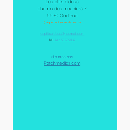
Les ptits bidous
chemin des meuniers 7
5530 Godinne
(uniquement sur rendez-vous)
lesptitsbidous@hotmail.com
Tel
:
+32 477 47 05 17
site créé par:
Patchmédias.com