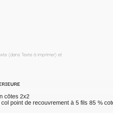
t
ment à 5 fils 85 % coton organique peigné ri