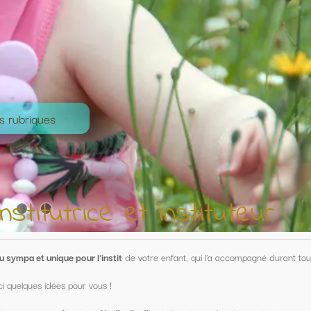
nstituteur
nfant, qui l'a accompagné durant toute une année !