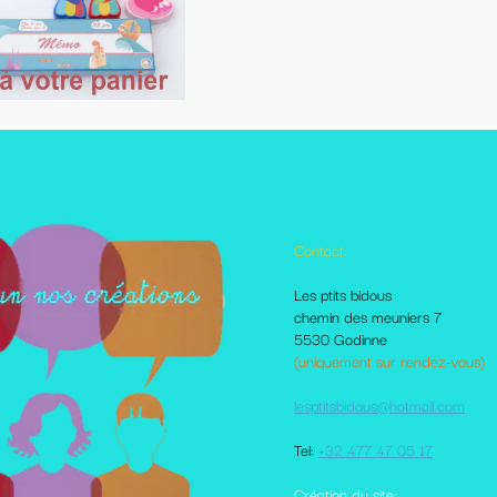
Contact:
Autres pages disponibles
Les ptits bidous
Foire aux questions
chemin des meuniers 7
Le Blog
5530 Godinne
Les livraisons et paiement
(uniquement sur rendez-vous)
Mes amis sur le net
Moi dans la presse
lesptitsbidous@hotmail.com
Me contacter
CGV
Tel:
+32 477 47 05 17
votre comte client
Plan du site
Création du site: