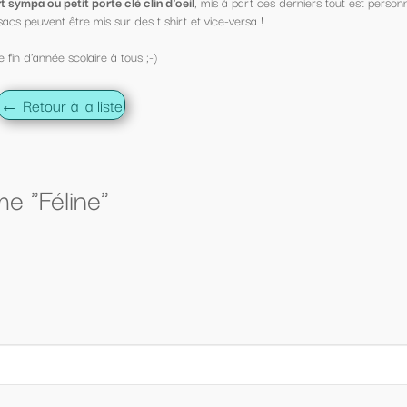
s à part ces derniers tout est personnalisable !
ce-versa !