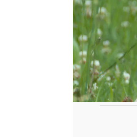
https://www.f
id=442780419
Ca
Le casse tête de fin de l'année