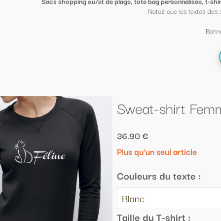
ge, tote bag personnalisée, t-shirt sympa ou petit porte clé clin d'oeil
, mi
Notez que les textes des sacs peuvent être mis sur des t shirt et vi
Bonne fin d'année scolaire à tous ;-)
← Retour à la liste
Sweat-shirt Femme "Féline"
36.90 €
Plus qu'un seul article
Couleurs du texte :
Taille du T-shirt :