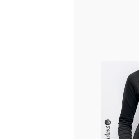
Sacs shopping ou/et de pla