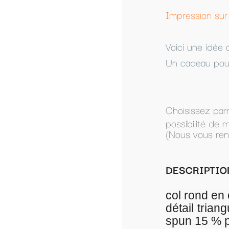
Impression sur textile personnalisé à partir 
Voici une idée original pour faire passer un
Un cadeau pour toute la famille.
Choisissez parmi les modèles présentés, ou
possibilité de modifier un modèle présenté.
(Nous vous renverrons le modèle par mail po
DESCRIPTION SWEAT FEMME SANS C
col rond en côtes 2x2. Emmanchures
détail triangulaire en côtes et cou
spun 15 % polyester molleton non-