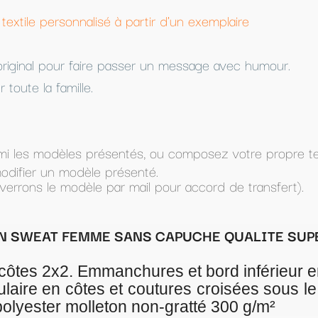
d'un exemplaire
 message avec humour.
 composez votre propre texte (dans Texte à imprimer) e
ur accord de transfert).
APUCHE QUALITE SUPERIEURE
 et bord inférieur en côtes 2x2
tures croisées sous le col point de recouvre
gratté 300 g/m²