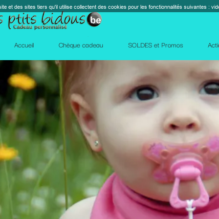
s cookies pour les fonctionnalités suivantes : vidéos, cartes, réseaux sociaux, calendrier, co
perm_contact_
SOLDES et Promos
Action Facebook
Blog
Des qu