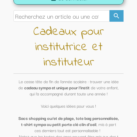
search
Cadeaux pour
institutrice et
instituteur
Le casse tête de fin de l'année scolaire : trouver une idée
de
cadeau sympa et unique pour l'instit
de votre enfant,
qui l'a accompagné durant toute une année !
Voici quelques idées pour vous !
Sacs shopping ou/et de plage, tote bag personnalisée,
t-shirt sympa ou petit porte clé clin d'oeil
, mis à part
ces derniers tout est personnalisable !
Notez que les textes des sacs peuvent être mis sur des t