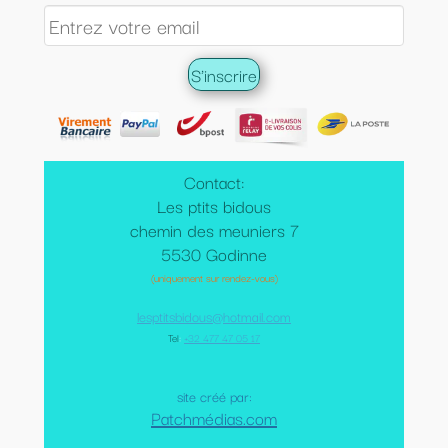
Contact:
Les ptits bidous
chemin des meuniers 7
5530 Godinne
(uniquement sur rendez-vous)
lesptitsbidous@hotmail.com
Tel
:
+32 477 47 05 17
site créé par:
Patchmédias.com