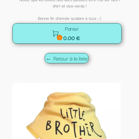
shirt et vice-versa !
Bonne fin d'année scolaire à tous ;-)
Panier

0.00 €
0
← Retour à la liste