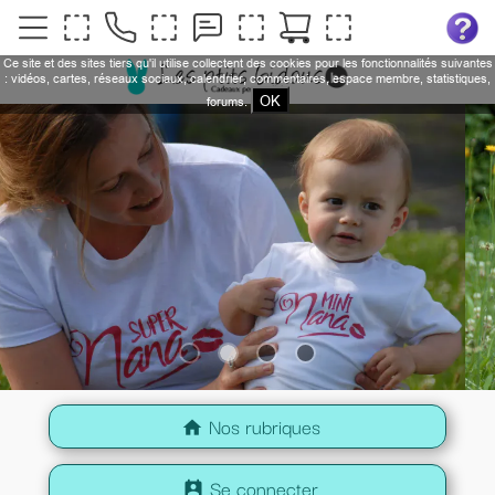
Ce site et des sites tiers qu'il utilise collectent des cookies pour les fonctionnalités suivantes
: vidéos, cartes, réseaux sociaux, calendrier, commentaires, espace membre, statistiques,
OK
forums.
Nos rubriques
home
Se connecter
perm_contact_calendar