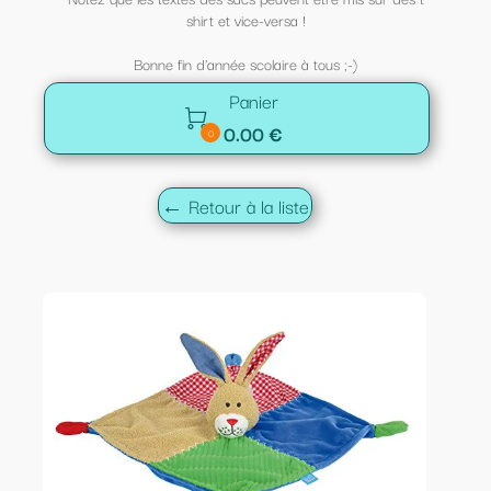
shirt et vice-versa !
Bonne fin d'année scolaire à tous ;-)
Panier

0.00 €
0
← Retour à la liste