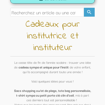
search
Cadeaux pour
institutrice et
instituteur
Le casse tête de fin de l'année scolaire : trouver une idée
de
cadeau sympa et unique pour l'instit
de votre enfant,
qui l'a accompagné durant toute une année !
Voici quelques idées pour vous !
Sacs shopping ou/et de plage, tote bag personnalisée,
t-shirt sympa ou petit porte clé clin d'oeil
, mis à part
ces derniers tout est personnalisable !
Notez que les textes des sacs peuvent être mis sur des t