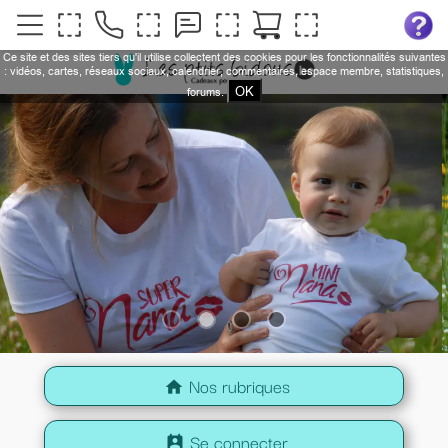
Ce site et des sites tiers qu'il utilise collectent des cookies pour les fonctionnalités suivantes
: vidéos, cartes, réseaux sociaux, calendrier, commentaires, espace membre, statistiques,
OK
forums.
Nos rubriques
home
Se connecter
perm_contact_calendar