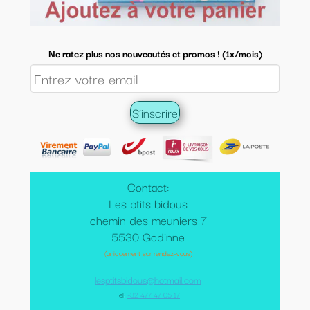
Ne ratez plus nos nouveautés et promos ! (1x/mois)
Contact:
Les ptits bidous
chemin des meuniers 7
5530 Godinne
(uniquement sur rendez-vous)
lesptitsbidous@hotmail.com
Tel
:
+32 477 47 05 17