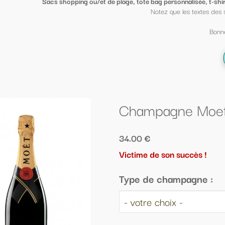
ge, tote bag personnalisée, t-shirt sympa ou petit porte clé clin d'oeil
, mi
Notez que les textes des sacs peuvent être mis sur des t shirt et vi
Bonne fin d'année scolaire à tous ;-)
← Retour à la liste
Champagne Moet et Chandon brut o
34.00 €
Victime de son succès !
Type de champagne :