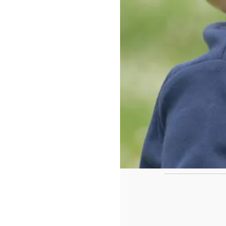
https://www.f
id=442780419
Ca
Le casse tête de fin de l'année