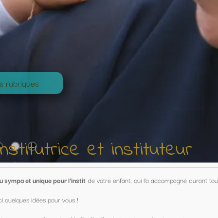
nstituteur
nfant, qui l'a accompagné durant toute une année !