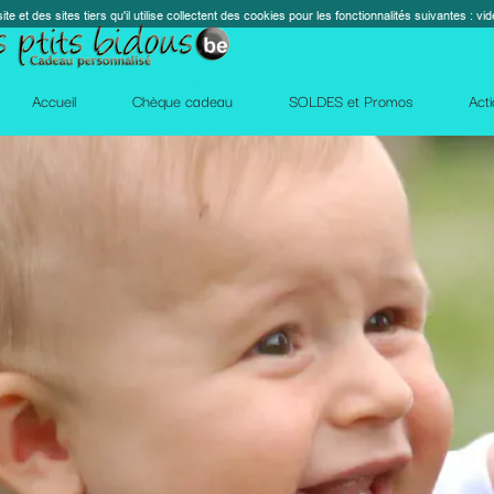
s cookies pour les fonctionnalités suivantes : vidéos, cartes, réseaux sociaux, calendrier, co
perm_contact_
SOLDES et Promos
Action Facebook
Blog
Des qu