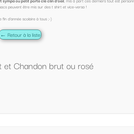
s à part ces derniers tout est personnalisable !
ce-versa !
u rosé