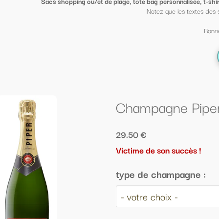
ge, tote bag personnalisée, t-shirt sympa ou petit porte clé clin d'oeil
, mi
Notez que les textes des sacs peuvent être mis sur des t shirt et vi
Bonne fin d'année scolaire à tous ;-)
← Retour à la liste
Champagne Piper Heidsieck
29.50 €
Victime de son succès !
type de champagne :