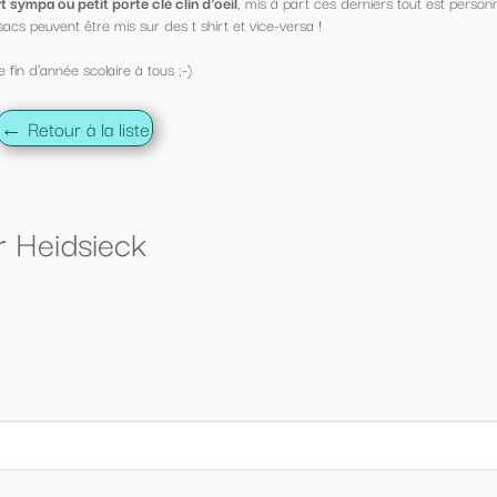
s à part ces derniers tout est personnalisable !
ce-versa !