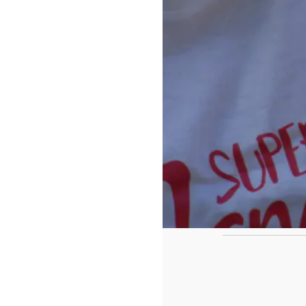
https://www.f
id=442780419
Ca
Le casse tête de fin de l'année