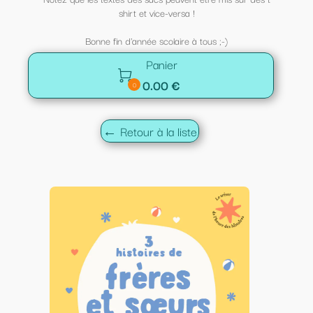
shirt et vice-versa !
Bonne fin d'année scolaire à tous ;-)
Panier

0.00 €
0
← Retour à la liste