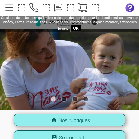
Ce site et des sites tiers qu'il utilise collectent des cookies pour les fonctionnalités suivantes
: vidéos, cartes, réseaux sociaux, calendrier, commentaires, espace membre, statistiques,
OK
forums.
Nos rubriques
home
Se connecter
perm_contact_calendar