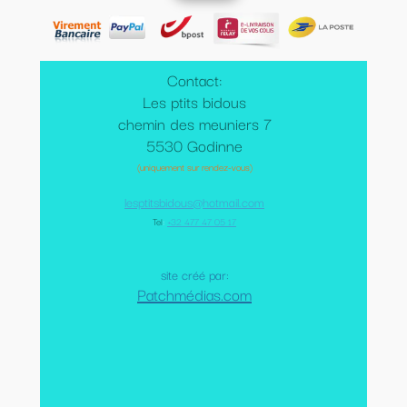
Contact:
Les ptits bidous
chemin des meuniers 7
5530 Godinne
(uniquement sur rendez-vous)
lesptitsbidous@hotmail.com
Tel
:
+32 477 47 05 17
site créé par:
Patchmédias.com