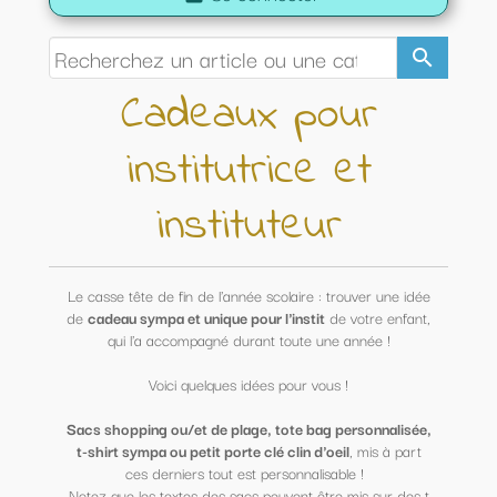
search
Cadeaux pour
institutrice et
instituteur
Le casse tête de fin de l'année scolaire : trouver une idée
de
cadeau sympa et unique pour l'instit
de votre enfant,
qui l'a accompagné durant toute une année !
Voici quelques idées pour vous !
Sacs shopping ou/et de plage, tote bag personnalisée,
t-shirt sympa ou petit porte clé clin d'oeil
, mis à part
ces derniers tout est personnalisable !
Notez que les textes des sacs peuvent être mis sur des t