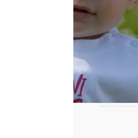
https://www.f
id=442780419
Ca
Le casse tête de fin de l'année