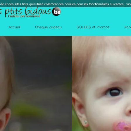
s cookies pour les fonctionnalités suivantes : vidéos, cartes, réseaux sociaux, calendrier, co
perm_contact_
SOLDES et Promos
Action Facebook
Blog
Des qu