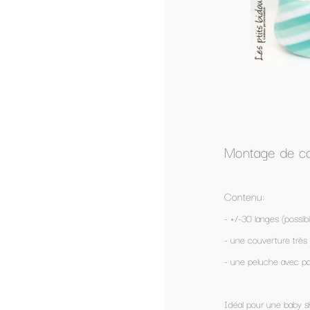
Montage de couches "Ile aux Koalas"
Contenu:
- +/-30 langes (possibilité d'augmenter la quantité en option)
- une couverture très douce pour bébé
- une peluche avec papier bruissant et son bébé hochet dans une
Idéal pour une baby shower !!