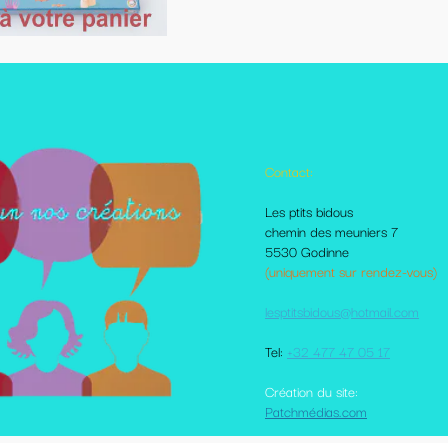
Contact:
Autres pages disponibles
Les ptits bidous
Foire aux questions
chemin des meuniers 7
Le Blog
5530 Godinne
Les livraisons et paiement
(uniquement sur rendez-vous)
Mes amis sur le net
Moi dans la presse
lesptitsbidous@hotmail.com
Me contacter
CGV
Tel:
+32 477 47 05 17
votre comte client
Plan du site
Création du site:
Patchmédias.com