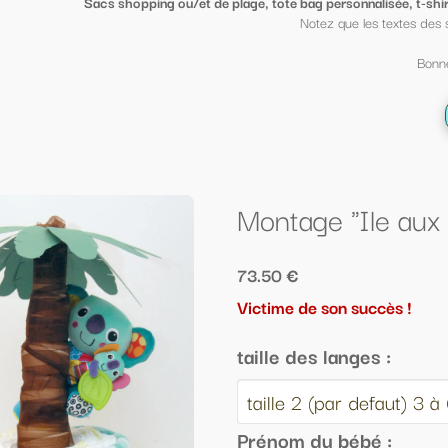
ge, tote bag personnalisée, t-shirt sympa ou petit porte clé clin d'oeil
, mi
Notez que les textes des sacs peuvent être mis sur des t shirt et vi
Bonne fin d'année scolaire à tous ;-)
← Retour à la liste
Montage "Ile aux Koalas"
73.50 €
Victime de son succès !
taille des langes :
Prénom du bébé :