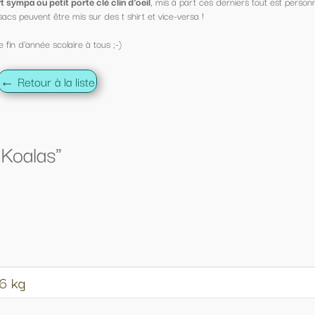
s à part ces derniers tout est personnalisable !
ce-versa !