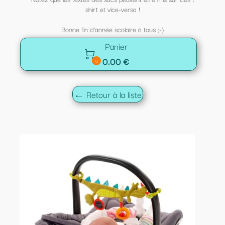
shirt et vice-versa !
Bonne fin d'année scolaire à tous ;-)
Panier

0.00 €
0
← Retour à la liste