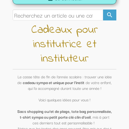
search
Cadeaux pour
institutrice et
instituteur
Le casse tête de fin de l'année scolaire : trouver une idée
de
cadeau sympa et unique pour l'instit
de votre enfant,
qui l'a accompagné durant toute une année !
Voici quelques idées pour vous !
Sacs shopping ou/et de plage, tote bag personnalisée,
t-shirt sympa ou petit porte clé clin d'oeil
, mis à part
ces derniers tout est personnalisable !
Notez que les textes des sacs peuvent être mis sur des t