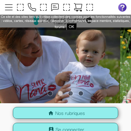
Ce site et des sites tiers qu'il utilise collectent des cookies pour les fonctionnalités suivantes
: vidéos, cartes, réseaux sociaux, calendrier, commentaires, espace membre, statistiques,
OK
forums.
Nos rubriques
home
Se connecter
perm_contact_calendar