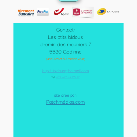
Contact:
Les ptits bidous
chemin des meuniers 7
5530 Godinne
(uniquement sur rendez-vous)
lesptitsbidous@hotmail.com
Tel
:
+32 477 47 05 17
site créé par:
Patchmédias.com