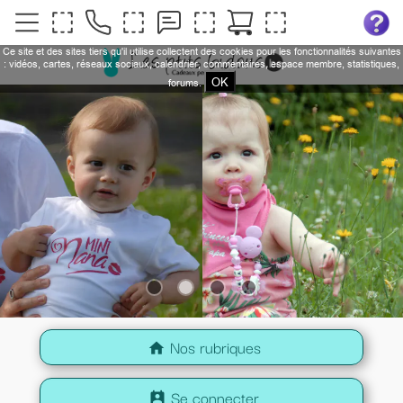
Ce site et des sites tiers qu'il utilise collectent des cookies pour les fonctionnalités suivantes
: vidéos, cartes, réseaux sociaux, calendrier, commentaires, espace membre, statistiques,
OK
forums.
Nos rubriques
home
Se connecter
perm_contact_calendar