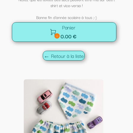
shirt et vice-versa !
Bonne fin d'année scolaire à tous ;-)
Panier

0.00 €
0
← Retour à la liste