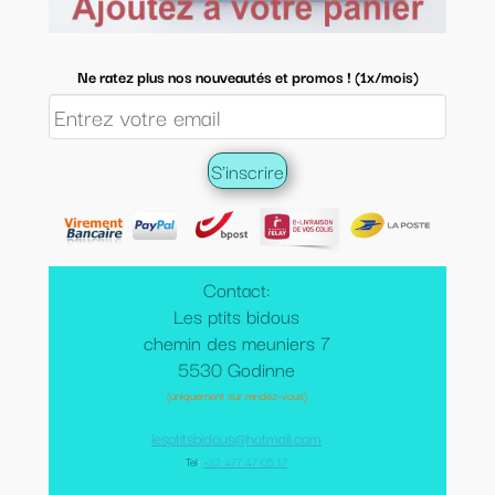
Ne ratez plus nos nouveautés et promos ! (1x/mois)
Contact:
Les ptits bidous
chemin des meuniers 7
5530 Godinne
(uniquement sur rendez-vous)
lesptitsbidous@hotmail.com
Tel
:
+32 477 47 05 17