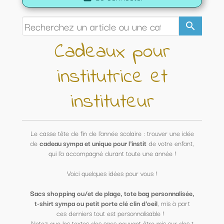
search
Cadeaux pour
institutrice et
instituteur
Le casse tête de fin de l'année scolaire : trouver une idée
de
cadeau sympa et unique pour l'instit
de votre enfant,
qui l'a accompagné durant toute une année !
Voici quelques idées pour vous !
Sacs shopping ou/et de plage, tote bag personnalisée,
t-shirt sympa ou petit porte clé clin d'oeil
, mis à part
ces derniers tout est personnalisable !
Notez que les textes des sacs peuvent être mis sur des t