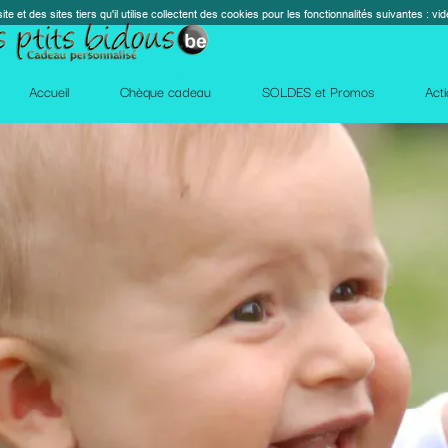
s cookies pour les fonctionnalités suivantes : vidéos, cartes, réseaux sociaux, calendrier, co
perm_contact_
SOLDES et Promos
Action Facebook
Blog
Des qu