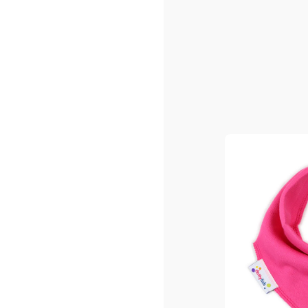
Sacs shopping ou/et de pla