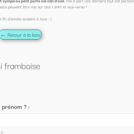
s à part ces derniers tout est personnalisable !
ce-versa !