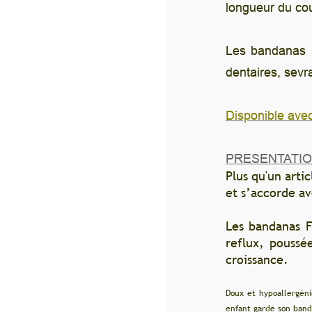
longueur du cou à la pointe : 17 cm - tour de
Les bandanas (marque anglaise de qualité) s
dentaires, sevrage... Ils protègent à 100% le
Disponible avec un texte personnalisé en floc
PRESENTATION DU PRODUIT
Plus qu'un article de puériculture fonctionne
et s’accorde avec harmonie à la garde-robe
Les bandanas Funky Giraffe (marque anglais
reflux, poussées dentaires, sevrage... Ils 
croissance.
Doux et hypoallergéniques, les produits sont fabriqués à parti
enfant garde son bandana toute la journée diminuant ainsi les risq