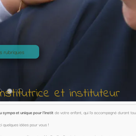
nstituteur
nfant, qui l'a accompagné durant toute une année !