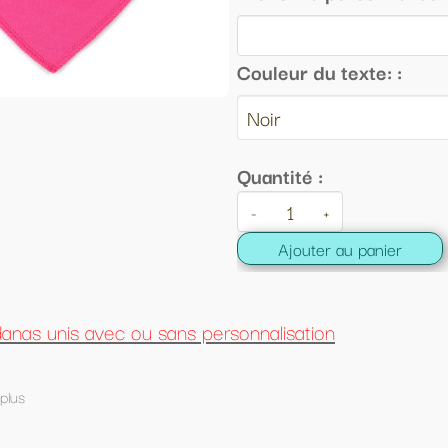
Couleur du texte: :
Quantité :
-
+
Ajouter au panier
onnalisation