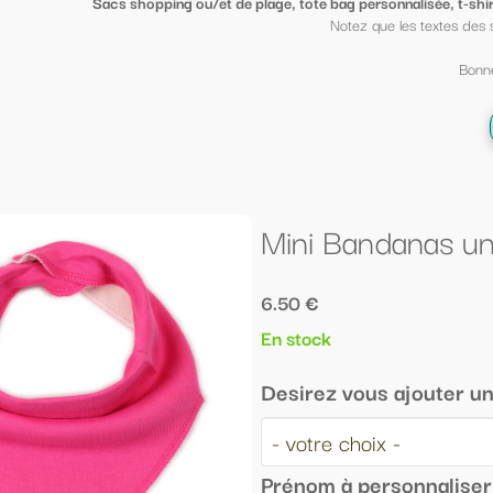
ge, tote bag personnalisée, t-shirt sympa ou petit porte clé clin d'oeil
, mi
Notez que les textes des sacs peuvent être mis sur des t shirt et vi
Bonne fin d'année scolaire à tous ;-)
← Retour à la liste
Mini Bandanas uni framboise
6.50 €
En stock
Desirez vous ajouter un prénom ? :
Prénom à personnaliser :