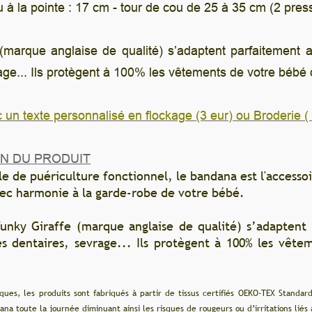
 cou de 25 à 35 cm (2 pressions).
’adaptent parfaitement aux différentes phases d’appren
s vêtements de votre bébé des fuites, des régurgitation
kage (3 eur) ou Broderie ( 7eur)
l, le bandana est l'accessoire de mode indispensable
 de votre bébé.
e de qualité) s’adaptent parfaitement aux différentes
protègent à 100% les vêtements de votre bébé des fuit
r de tissus certifiés OEKO-TEX Standard 100. Ce sont des matériaux respectue
ues de rougeurs ou d’irritations liés à l’excès de salivation.