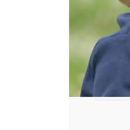
https://www.f
id=442780419
Ca
Le casse tête de fin de l'année