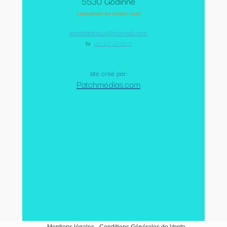
5530 Godinne
(uniquement sur rendez-vous)
lesptitsbidous@hotmail.com
Tel
:
+32 477 47 05 17
site créé par:
Patchmédias.com