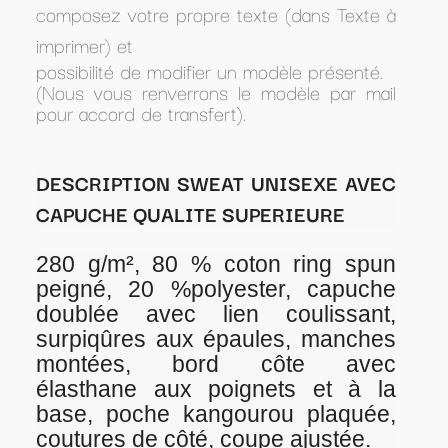
composez votre propre texte (dans Texte à
imprimer) et
possibilité de modifier un modèle présenté.
(Nous vous renverrons le modèle par mail
pour accord de transfert).
DESCRIPTION SWEAT UNISEXE AVEC
CAPUCHE QUALITE SUPERIEURE
280 g/m², 80 % coton ring spun
peigné, 20 %polyester, capuche
doublée avec lien coulissant,
surpiqûres aux épaules, manches
montées, bord côte avec
élasthane aux poignets et à la
base, poche kangourou plaquée,
coutures de côté, coupe ajustée.