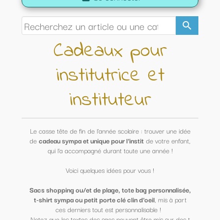
search
Cadeaux pour
institutrice et
instituteur
Le casse tête de fin de l'année scolaire : trouver une idée
de
cadeau sympa et unique pour l'instit
de votre enfant,
qui l'a accompagné durant toute une année !
Voici quelques idées pour vous !
Sacs shopping ou/et de plage, tote bag personnalisée,
t-shirt sympa ou petit porte clé clin d'oeil
, mis à part
ces derniers tout est personnalisable !
Notez que les textes des sacs peuvent être mis sur des t