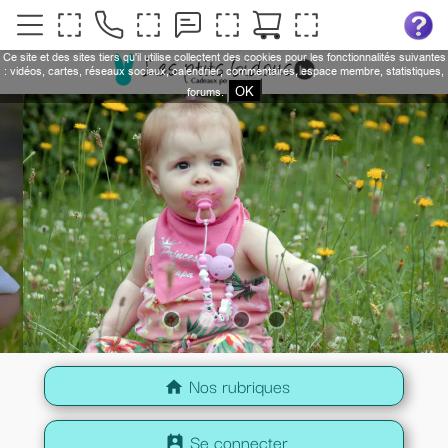
Ce site et des sites tiers qu'il utilise collectent des cookies pour les fonctionnalités suivantes
: vidéos, cartes, réseaux sociaux, calendrier, commentaires, espace membre, statistiques,
OK
forums.
Nos rubriques
home
Se connecter
perm_contact_calendar