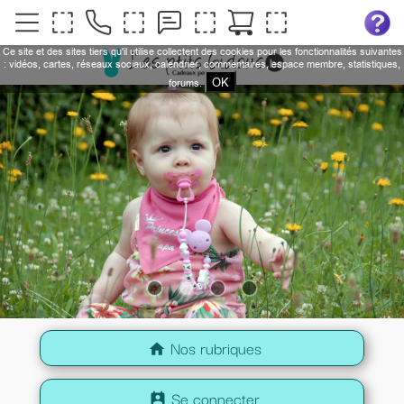
Ce site et des sites tiers qu'il utilise collectent des cookies pour les fonctionnalités suivantes
: vidéos, cartes, réseaux sociaux, calendrier, commentaires, espace membre, statistiques,
OK
forums.
Nos rubriques
home
Se connecter
perm_contact_calendar