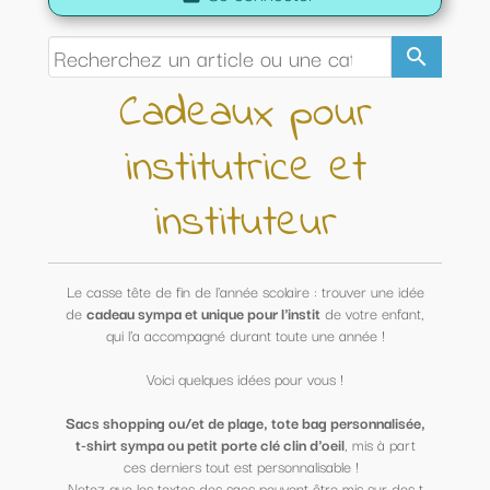
search
Cadeaux pour
institutrice et
instituteur
Le casse tête de fin de l'année scolaire : trouver une idée
de
cadeau sympa et unique pour l'instit
de votre enfant,
qui l'a accompagné durant toute une année !
Voici quelques idées pour vous !
Sacs shopping ou/et de plage, tote bag personnalisée,
t-shirt sympa ou petit porte clé clin d'oeil
, mis à part
ces derniers tout est personnalisable !
Notez que les textes des sacs peuvent être mis sur des t