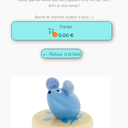
shirt et vice-versa !
Bonne fin d'année scolaire à tous ;-)
Panier

0.00 €
0
← Retour à la liste