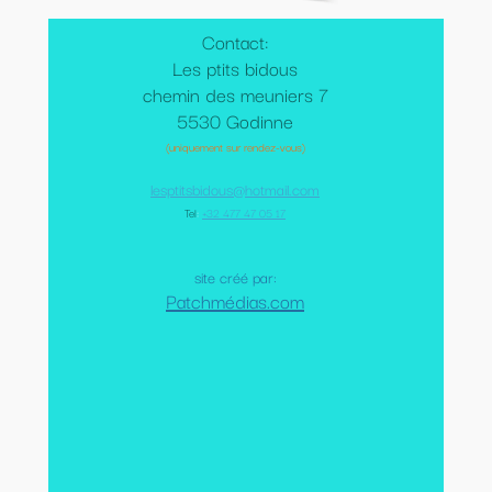
Contact:
Les ptits bidous
chemin des meuniers 7
5530 Godinne
(uniquement sur rendez-vous)
lesptitsbidous@hotmail.com
Tel
:
+32 477 47 05 17
site créé par:
Patchmédias.com