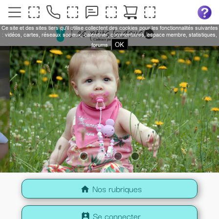
Ce site et des sites tiers qu'il utilise collectent des cookies pour les fonctionnalités suivantes
: vidéos, cartes, réseaux sociaux, calendrier, commentaires, espace membre, statistiques,
OK
forums.
Nos rubriques
home
Se connecter
perm_contact_calendar