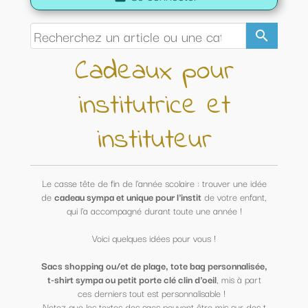
search
Cadeaux pour
institutrice et
instituteur
Le casse tête de fin de l'année scolaire : trouver une idée
de
cadeau sympa et unique pour l'instit
de votre enfant,
qui l'a accompagné durant toute une année !
Voici quelques idées pour vous !
Sacs shopping ou/et de plage, tote bag personnalisée,
t-shirt sympa ou petit porte clé clin d'oeil
, mis à part
ces derniers tout est personnalisable !
Notez que les textes des sacs peuvent être mis sur des t