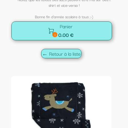
shirt et vice-versa !
Bonne fin d'année scolaire à tous ;-)
Panier

0.00 €
0
← Retour à la liste