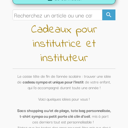
search
Cadeaux pour
institutrice et
instituteur
Le casse tête de fin de l'année scolaire : trouver une idée
de
cadeau sympa et unique pour l'instit
de votre enfant,
qui l'a accompagné durant toute une année !
Voici quelques idées pour vous !
Sacs shopping ou/et de plage, tote bag personnalisée,
t-shirt sympa ou petit porte clé clin d'oeil
, mis à part
ces derniers tout est personnalisable !
Notez que les textes des sacs peuvent être mis sur des t