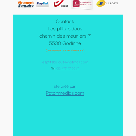
Contact:
Les ptits bidous
chemin des meuniers 7
5530 Godinne
(uniquement sur rendez-vous)
lesptitsbidous@hotmail.com
Tel
:
+32 477 47 05 17
site créé par:
Patchmédias.com