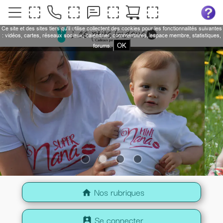
Ce site et des sites tiers qu'il utilise collectent des cookies pour les fonctionnalités suivantes
: vidéos, cartes, réseaux sociaux, calendrier, commentaires, espace membre, statistiques,
OK
forums.
Nos rubriques
home
Se connecter
perm_contact_calendar