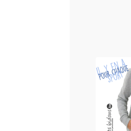
Sacs shopping ou/et de pla