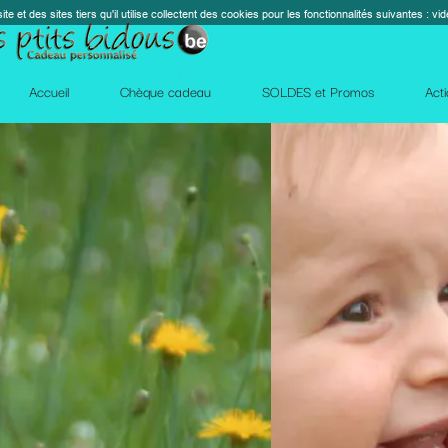
s cookies pour les fonctionnalités suivantes : vidéos, cartes, réseaux sociaux, calendrier, co
perm_contact_
SOLDES et Promos
Action Facebook
Blog
Des qu