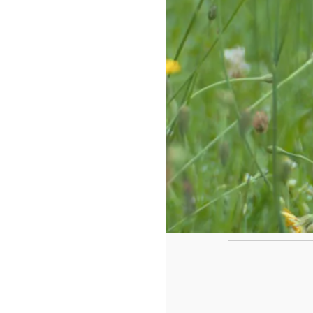
https://www.f
id=442780419
Ca
Le casse tête de fin de l'année