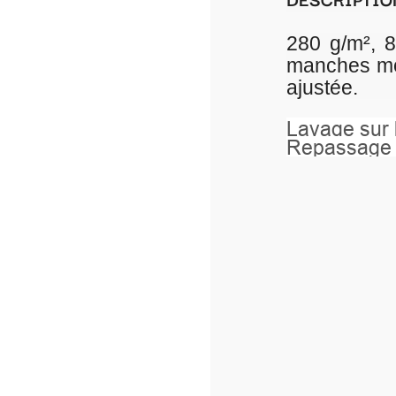
280 g/m², 80 % coton ring spun p
manches montées, bord côte avec é
ajustée.
Lavage sur l’envers à 40°.
Repassage sur l’envers.