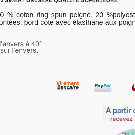
eigné, 20 %polyester, capuche doublée av
lasthane aux poignets et à la base, poch