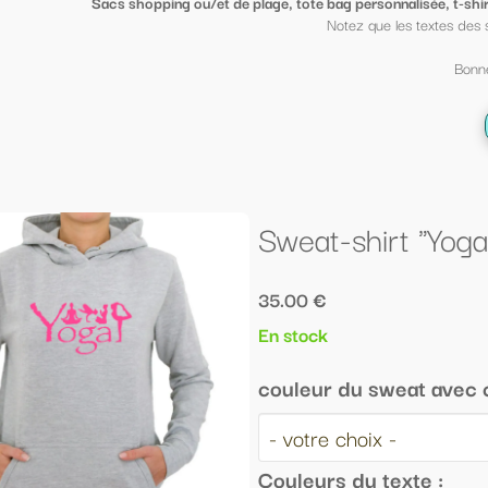
ge, tote bag personnalisée, t-shirt sympa ou petit porte clé clin d'oeil
, mi
Notez que les textes des sacs peuvent être mis sur des t shirt et vi
Bonne fin d'année scolaire à tous ;-)
← Retour à la liste
Sweat-shirt "Yoga"
35.00 €
En stock
couleur du sweat avec capuche :
Couleurs du texte :