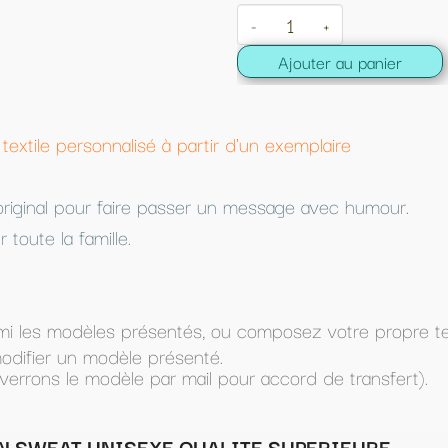
-
+
Ajouter au panier
d'un exemplaire
 message avec humour.
 composez votre propre texte (dans Texte à imprimer) e
ur accord de transfert).
ITE SUPERIEURE