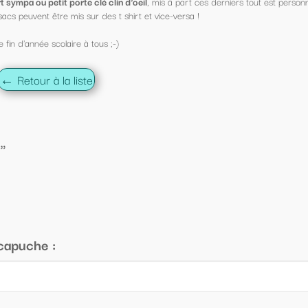
s à part ces derniers tout est personnalisable !
ce-versa !