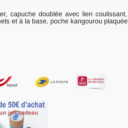
ec lien coulissant, surpiqûres aux épaul
e kangourou plaquée, coutures de côté, co