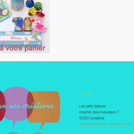
Contact:
Autres pages disponibles
Les ptits bidous
Foire aux questions
chemin des meuniers 7
Le Blog
5530 Godinne
Les livraisons et paiement
(uniquement sur rendez-vous)
Mes amis sur le net
Moi dans la presse