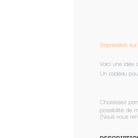
Impression sur textile personnalisé à partir 
Voici une idée original pour faire passer un
Un cadeau pour toute la famille.
Choisissez parmi les modèles présentés, ou
possibilité de modifier un modèle présenté.
(Nous vous renverrons le modèle par mail po
DESCRIPTION SWEAT UNISEXE QUAL