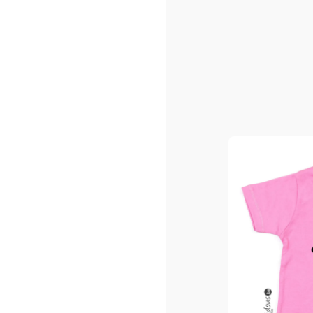
Sacs shopping ou/et de pla