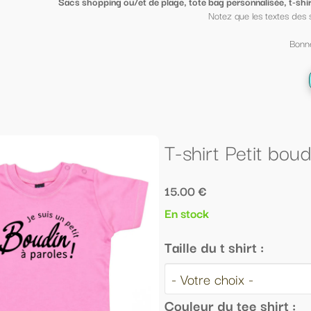
ge, tote bag personnalisée, t-shirt sympa ou petit porte clé clin d'oeil
, mi
Notez que les textes des sacs peuvent être mis sur des t shirt et vi
Bonne fin d'année scolaire à tous ;-)
← Retour à la liste
T-shirt Petit boudin à paroles !
15.00 €
En stock
Taille du t shirt :
Couleur du tee shirt :