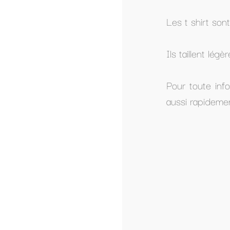
Les t shirt sont en cotton très doux pour la
Ils taillent légèrement grand.
Pour toute information complémentaire n'h
aussi rapidement que possible.