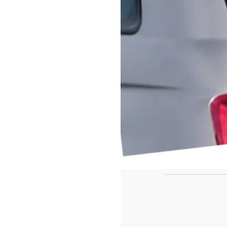
https://www.f
id=442780419
Ca
Le casse tête de fin de l'année