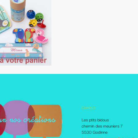
Contact:
Autres pages disponibles
Les ptits bidous
Foire aux questions
chemin des meuniers 7
Le Blog
5530 Godinne
Les livraisons et paiement