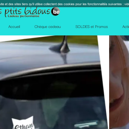
s cookies pour les fonctionnalités suivantes : vidéos, cartes, réseaux sociaux, calendrier, co
perm_contact_
SOLDES et Promos
Action Facebook
Blog
Des qu