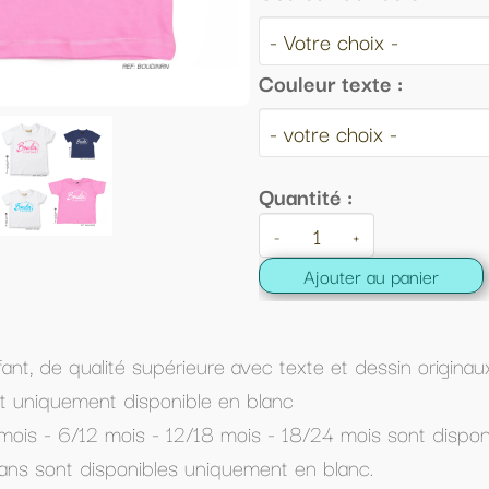
Couleur texte :
Quantité :
-
+
Ajouter au panier
c texte et dessin originaux.
lanc
s - 18/24 mois sont disponibles en blanc, rose ou bleu 
ent en blanc.