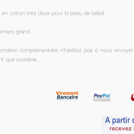
 peau de bébé.
ésitez pas à nous envoyer un mail à
lesptitsbidous@ho