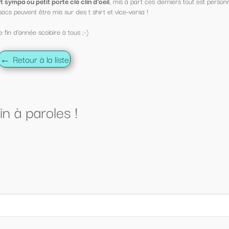
s à part ces derniers tout est personnalisable !
ce-versa !