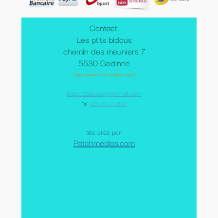
Contact:
Les ptits bidous
chemin des meuniers 7
5530 Godinne
(uniquement sur rendez-vous)
lesptitsbidous@hotmail.com
Tel
:
+32 477 47 05 17
site créé par:
Patchmédias.com