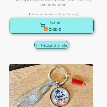
shirt et vice-versa !
Bonne fin d'année scolaire à tous ;-)
Panier

0.00 €
0
← Retour à la liste