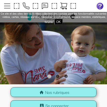
Ce site et des sites tiers qu'il utilise collectent des cookies pour les fonctionnalités suivantes
: vidéos, cartes, réseaux sociaux, calendrier, commentaires, espace membre, statistiques,
OK
forums.
Nos rubriques
home
Se connecter
perm_contact_calendar