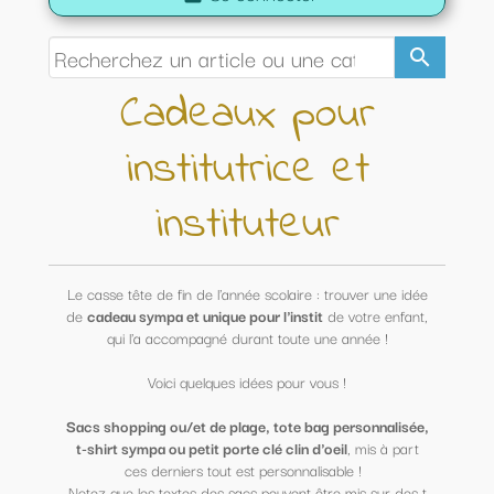
search
Cadeaux pour
institutrice et
instituteur
Le casse tête de fin de l'année scolaire : trouver une idée
de
cadeau sympa et unique pour l'instit
de votre enfant,
qui l'a accompagné durant toute une année !
Voici quelques idées pour vous !
Sacs shopping ou/et de plage, tote bag personnalisée,
t-shirt sympa ou petit porte clé clin d'oeil
, mis à part
ces derniers tout est personnalisable !
Notez que les textes des sacs peuvent être mis sur des t