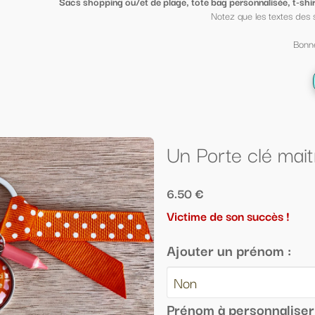
ge, tote bag personnalisée, t-shirt sympa ou petit porte clé clin d'oeil
, mi
Notez que les textes des sacs peuvent être mis sur des t shirt et vi
Bonne fin d'année scolaire à tous ;-)
← Retour à la liste
Un Porte clé maitresse préférée ora
6.50 €
Victime de son succès !
Ajouter un prénom :
Prénom à personnaliser (facultatif) :