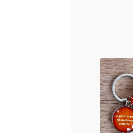
Sacs shopping ou/et de pla