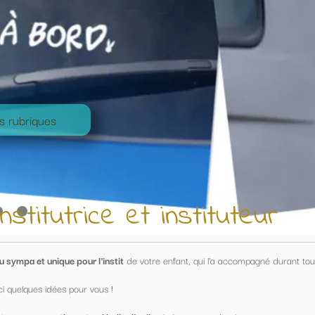
nstituteur
nfant, qui l'a accompagné durant toute une année !