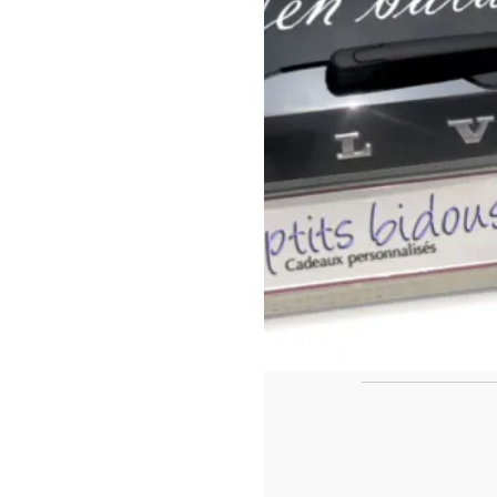
https://www.f
id=442780419
Ca
Le casse tête de fin de l'année