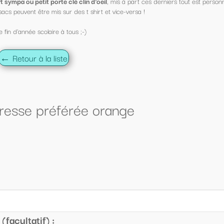
s à part ces derniers tout est personnalisable !
ce-versa !
nge