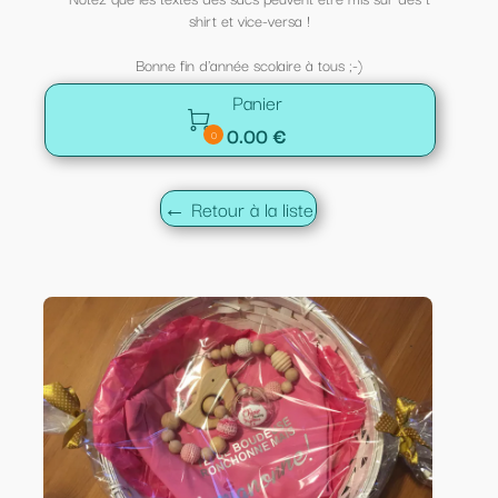
shirt et vice-versa !
Bonne fin d'année scolaire à tous ;-)
Panier

0.00 €
0
← Retour à la liste