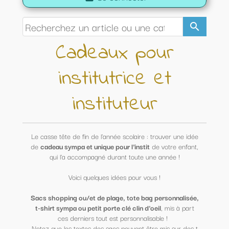
search
Cadeaux pour
institutrice et
instituteur
Le casse tête de fin de l'année scolaire : trouver une idée
de
cadeau sympa et unique pour l'instit
de votre enfant,
qui l'a accompagné durant toute une année !
Voici quelques idées pour vous !
Sacs shopping ou/et de plage, tote bag personnalisée,
t-shirt sympa ou petit porte clé clin d'oeil
, mis à part
ces derniers tout est personnalisable !
Notez que les textes des sacs peuvent être mis sur des t