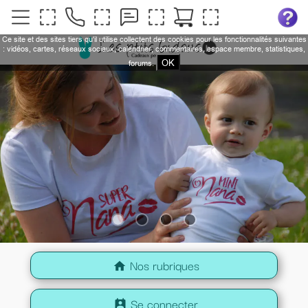
Ce site et des sites tiers qu'il utilise collectent des cookies pour les fonctionnalités suivantes
: vidéos, cartes, réseaux sociaux, calendrier, commentaires, espace membre, statistiques,
OK
forums.
Nos rubriques
home
Se connecter
perm_contact_calendar